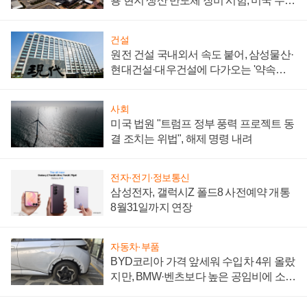
용 현지 생산 반도체 장비 시험, 미국 수출
통제 대비"
건설
원전 건설 국내외서 속도 붙어, 삼성물산·
현대건설·대우건설에 다가오는 '약속의
시간'
사회
미국 법원 "트럼프 정부 풍력 프로젝트 동
결 조치는 위법", 해제 명령 내려
전자·전기·정보통신
삼성전자, 갤럭시Z 폴드8 사전예약 개통
8월31일까지 연장
자동차·부품
BYD코리아 가격 앞세워 수입차 4위 올랐
지만, BMW·벤츠보다 높은 공임비에 소비
자 불만 폭발