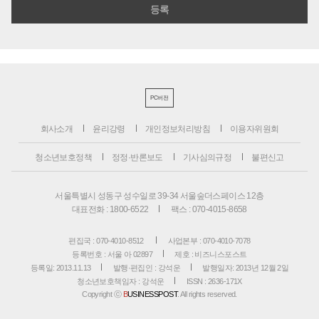
PC버전
회사소개
윤리강령
개인정보처리방침
이용자위원회
청소년보호정책
정정·반론보도
기사심의규정
불편신고
서울특별시 성동구 성수일로 39-34 서울숲더스페이스 12층
대표전화 : 1800-6522
팩스 : 070-4015-8658
편집국 : 070-4010-8512
사업본부 : 070-4010-7078
등록번호 : 서울 아 02897
제호 : 비즈니스포스트
등록일: 2013.11.13
발행·편집인 : 강석운
발행일자: 2013년 12월 2일
청소년보호책임자 : 강석운
ISSN : 2636-171X
Copyright ⓒ
B
USINESSPOST
. All rights reserved.