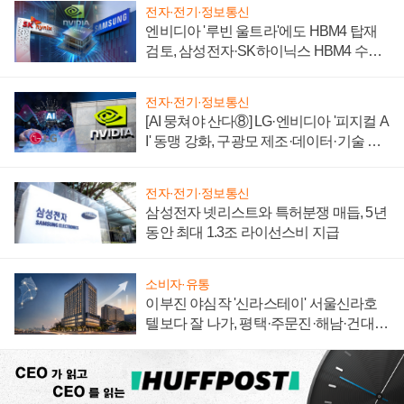
전자·전기·정보통신
엔비디아 '루빈 울트라'에도 HBM4 탑재
검토, 삼성전자·SK하이닉스 HBM4 수율
에 주도권 갈린다
전자·전기·정보통신
[AI 뭉쳐야 산다⑧] LG·엔비디아 '피지컬 A
I' 동맹 강화, 구광모 제조·데이터·기술 결
집해 종합 로보틱스 기업으로
전자·전기·정보통신
삼성전자 넷리스트와 특허분쟁 매듭, 5년
동안 최대 1.3조 라이선스비 지급
소비자·유통
이부진 야심작 '신라스테이' 서울신라호
텔보다 잘 나가, 평택·주문진·해남·건대로
성장판 더 넓힌다