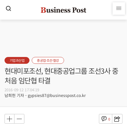
기업과산업
중공업·조선·철강
현대미포조선, 현대중공업그룹 조선3사 중
처음 임단협 타결
2016-09-12 17:04:19
남희헌 기자 - gypsies87@businesspost.co.kr
0