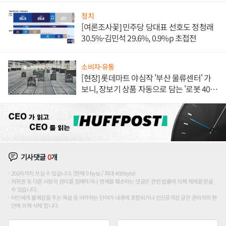
정치
[여론조사꽃] 민주당 당대표 선호도 정청래
30.5%·김민석 29.6%, 0.9%p 초접전
소비자·유통
[현장] 롯데마트 야심작 '부산 물류센터' 가
보니, 장보기 상품 자동으로 담는 '로봇 400
대' 장관
기사댓글
0
개
200자까지 쓰실 수 있습니다. (현재 0 byte / 최대 400byte)
저작권 등 다른 사람의 권리를 침해하거나 명예를 훼손하는 댓글은 관련 법률에 의해 제재를 받을
수 있습니다.
타인에게 불쾌감을 주는 욕설 등 비하하는 단어가 내용에 포함되거나 인신공격성 글은 관리자의 판
단에 의해 삭제 합니다.