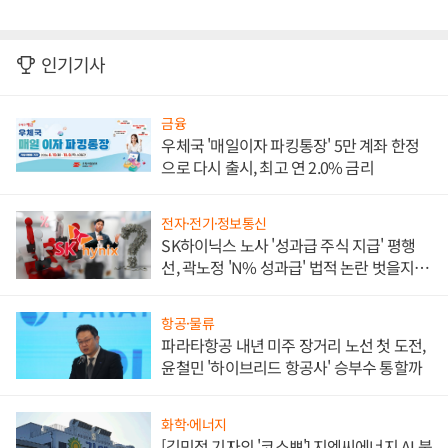
인기기사
금융
우체국 '매일이자 파킹통장' 5만 계좌 한정
으로 다시 출시, 최고 연 2.0% 금리
전자·전기·정보통신
SK하이닉스 노사 '성과급 주식 지급' 평행
선, 곽노정 'N% 성과급' 법적 논란 벗을지 주
목
항공·물류
파라타항공 내년 미주 장거리 노선 첫 도전,
윤철민 '하이브리드 항공사' 승부수 통할까
화학·에너지
[김민정 기자의 '코스뽀'] 지엔씨에너지 AI 붐