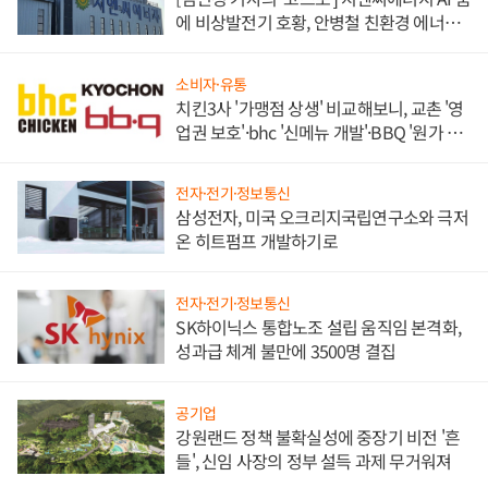
에 비상발전기 호황, 안병철 친환경 에너지
발전전문기업 향한다
소비자·유통
치킨3사 '가맹점 상생' 비교해보니, 교촌 '영
업권 보호'·bhc '신메뉴 개발'·BBQ '원가 부
담'
전자·전기·정보통신
삼성전자, 미국 오크리지국립연구소와 극저
온 히트펌프 개발하기로
전자·전기·정보통신
SK하이닉스 통합노조 설립 움직임 본격화,
성과급 체계 불만에 3500명 결집
공기업
강원랜드 정책 불확실성에 중장기 비전 '흔
들', 신임 사장의 정부 설득 과제 무거워져