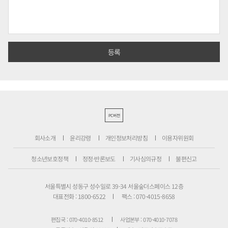
PC버전
회사소개
윤리강령
개인정보처리방침
이용자위원회
청소년보호정책
정정·반론보도
기사심의규정
불편신고
서울특별시 성동구 성수일로 39-34 서울숲더스페이스 12층
대표전화 : 1800-6522
팩스 : 070-4015-8658
편집국 : 070-4010-8512
사업본부 : 070-4010-7078