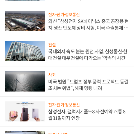
문"
전자·전기·정보통신
외신 "삼성전자 SK하이닉스 중국 공장용 현
지 생산 반도체 장비 시험, 미국 수출통제 대
비"
건설
국내외서 속도 붙는 원전 사업, 삼성물산·현
대건설·대우건설에 다가오는 '약속의 시간'
사회
미국 법원 "트럼프 정부 풍력 프로젝트 동결
조치는 위법", 해제 명령 내려
전자·전기·정보통신
삼성전자, 갤럭시Z 폴드8 사전예약 개통 8
월31일까지 연장