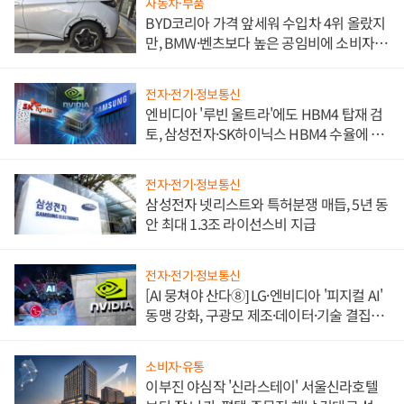
자동차·부품
BYD코리아 가격 앞세워 수입차 4위 올랐지
만, BMW·벤츠보다 높은 공임비에 소비자
불만 폭발
전자·전기·정보통신
엔비디아 '루빈 울트라'에도 HBM4 탑재 검
토, 삼성전자·SK하이닉스 HBM4 수율에 주
도권 갈린다
전자·전기·정보통신
삼성전자 넷리스트와 특허분쟁 매듭, 5년 동
안 최대 1.3조 라이선스비 지급
전자·전기·정보통신
[AI 뭉쳐야 산다⑧] LG·엔비디아 '피지컬 AI'
동맹 강화, 구광모 제조·데이터·기술 결집
해 종합 로보틱스 기업으로
소비자·유통
이부진 야심작 '신라스테이' 서울신라호텔