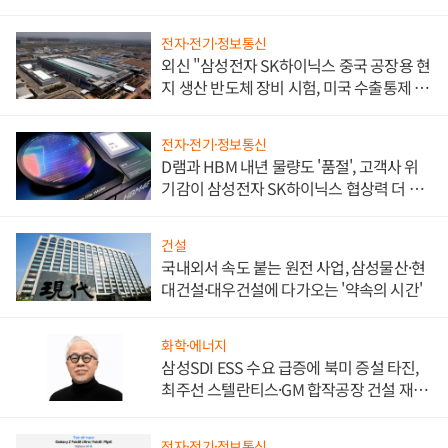
전자·전기·정보통신
외신 "삼성전자 SK하이닉스 중국 공장용 현
지 생산 반도체 장비 시험, 미국 수출통제 대
비"
전자·전기·정보통신
D램과 HBM 내년 물량도 '품절', 고객사 위
기감이 삼성전자 SK하이닉스 협상력 더 키
워
건설
국내외서 속도 붙는 원전 사업, 삼성물산·현
대건설·대우건설에 다가오는 '약속의 시간'
화학·에너지
삼성SDI ESS 수요 급증에 북미 증설 타진,
최주선 스텔란티스·GM 합작공장 건설 재추
진하나
전자·전기·정보통신