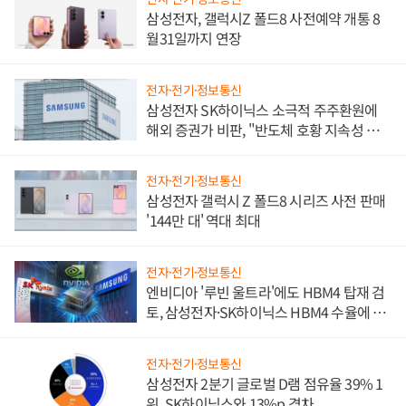
삼성전자, 갤럭시Z 폴드8 사전예약 개통 8
월31일까지 연장
전자·전기·정보통신
삼성전자 SK하이닉스 소극적 주주환원에
해외 증권가 비판, "반도체 호황 지속성 의
문"
전자·전기·정보통신
삼성전자 갤럭시 Z 폴드8 시리즈 사전 판매
'144만 대' 역대 최대
전자·전기·정보통신
엔비디아 '루빈 울트라'에도 HBM4 탑재 검
토, 삼성전자·SK하이닉스 HBM4 수율에 주
도권 갈린다
전자·전기·정보통신
삼성전자 2분기 글로벌 D램 점유율 39% 1
위, SK하이닉스와 13%p 격차