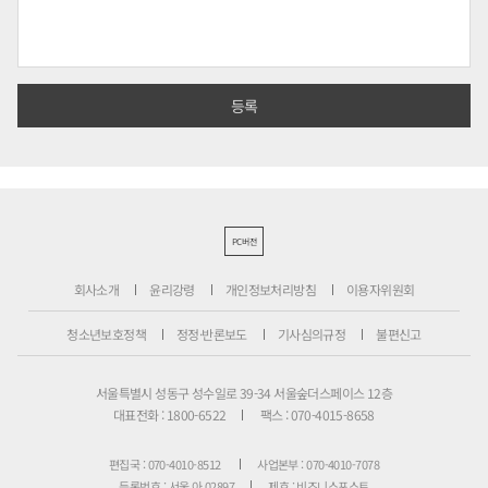
PC버전
회사소개
윤리강령
개인정보처리방침
이용자위원회
청소년보호정책
정정·반론보도
기사심의규정
불편신고
서울특별시 성동구 성수일로 39-34 서울숲더스페이스 12층
대표전화 : 1800-6522
팩스 : 070-4015-8658
편집국 : 070-4010-8512
사업본부 : 070-4010-7078
등록번호 : 서울 아 02897
제호 : 비즈니스포스트