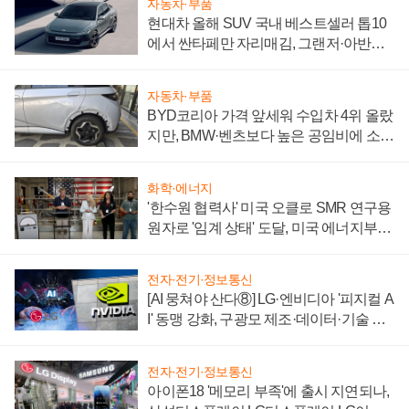
자동차·부품
현대차 올해 SUV 국내 베스트셀러 톱10
에서 싼타페만 자리매김, 그랜저·아반떼
'세단 쌍끌이'로 내수 방어
자동차·부품
BYD코리아 가격 앞세워 수입차 4위 올랐
지만, BMW·벤츠보다 높은 공임비에 소비
자 불만 폭발
화학·에너지
'한수원 협력사' 미국 오클로 SMR 연구용
원자로 '임계 상태' 도달, 미국 에너지부
"중요한 이정표"
전자·전기·정보통신
[AI 뭉쳐야 산다⑧] LG·엔비디아 '피지컬 A
I' 동맹 강화, 구광모 제조·데이터·기술 결
집해 종합 로보틱스 기업으로
전자·전기·정보통신
아이폰18 '메모리 부족'에 출시 지연되나,