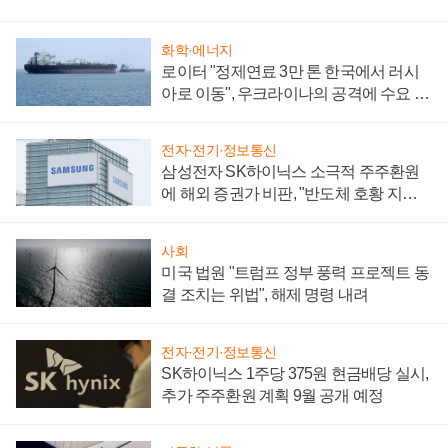
화학·에너지
로이터 "정제연료 3만 톤 한국에서 러시
아로 이동", 우크라이나의 공격에 수요 늘
어
전자·전기·정보통신
삼성전자 SK하이닉스 소극적 주주환원
에 해외 증권가 비판, "반도체 호황 지속
성 의문"
사회
미국 법원 "트럼프 정부 풍력 프로젝트 동
결 조치는 위법", 해제 명령 내려
전자·전기·정보통신
SK하이닉스 1주당 375원 현금배당 실시,
추가 주주환원 계획 9월 공개 예정