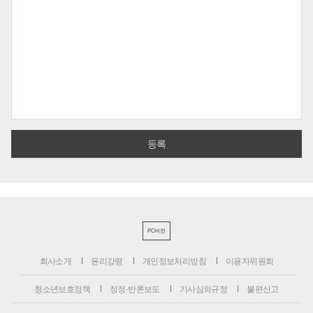
PC버전
회사소개
윤리강령
개인정보처리방침
이용자위원회
청소년보호정책
정정·반론보도
기사심의규정
불편신고