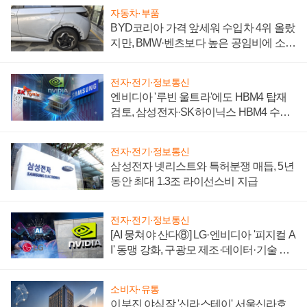
자동차·부품
BYD코리아 가격 앞세워 수입차 4위 올랐
지만, BMW·벤츠보다 높은 공임비에 소비
자 불만 폭발
전자·전기·정보통신
엔비디아 '루빈 울트라'에도 HBM4 탑재
검토, 삼성전자·SK하이닉스 HBM4 수율
에 주도권 갈린다
전자·전기·정보통신
삼성전자 넷리스트와 특허분쟁 매듭, 5년
동안 최대 1.3조 라이선스비 지급
전자·전기·정보통신
[AI 뭉쳐야 산다⑧] LG·엔비디아 '피지컬 A
I' 동맹 강화, 구광모 제조·데이터·기술 결
집해 종합 로보틱스 기업으로
소비자·유통
이부진 야심작 '신라스테이' 서울신라호