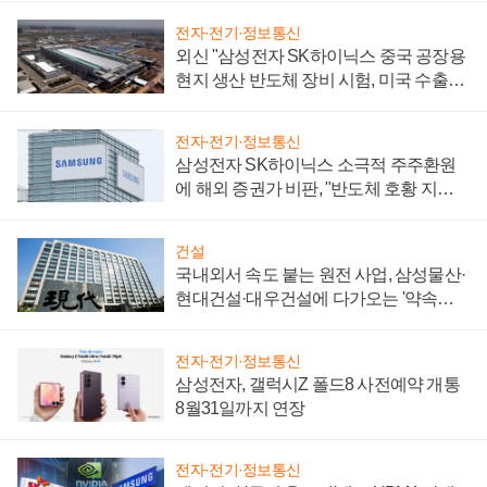
전자·전기·정보통신
외신 "삼성전자 SK하이닉스 중국 공장용
현지 생산 반도체 장비 시험, 미국 수출통
제 대비"
전자·전기·정보통신
삼성전자 SK하이닉스 소극적 주주환원
에 해외 증권가 비판, "반도체 호황 지속
성 의문"
건설
국내외서 속도 붙는 원전 사업, 삼성물산·
현대건설·대우건설에 다가오는 '약속의
시간'
전자·전기·정보통신
삼성전자, 갤럭시Z 폴드8 사전예약 개통
8월31일까지 연장
전자·전기·정보통신