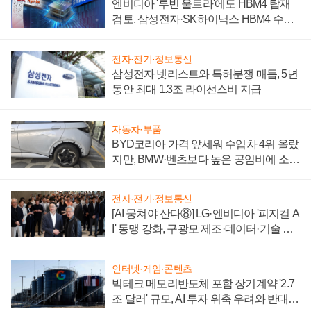
엔비디아 '루빈 울트라'에도 HBM4 탑재
검토, 삼성전자·SK하이닉스 HBM4 수율
에 주도권 갈린다
전자·전기·정보통신
삼성전자 넷리스트와 특허분쟁 매듭, 5년
동안 최대 1.3조 라이선스비 지급
자동차·부품
BYD코리아 가격 앞세워 수입차 4위 올랐
지만, BMW·벤츠보다 높은 공임비에 소비
자 불만 폭발
전자·전기·정보통신
[AI 뭉쳐야 산다⑧] LG·엔비디아 '피지컬 A
I' 동맹 강화, 구광모 제조·데이터·기술 결
집해 종합 로보틱스 기업으로
인터넷·게임·콘텐츠
빅테크 메모리반도체 포함 장기계약 '2.7
조 달러' 규모, AI 투자 위축 우려와 반대