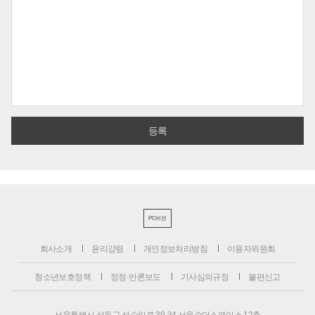
PC버전
회사소개
윤리강령
개인정보처리방침
이용자위원회
청소년보호정책
정정·반론보도
기사심의규정
불편신고