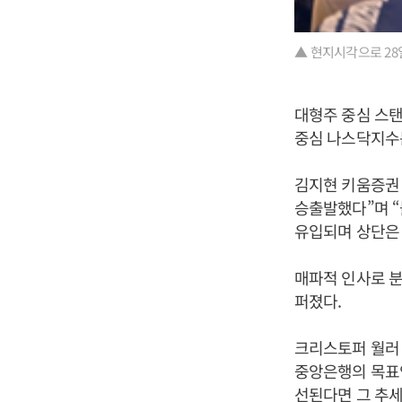
▲ 현지시각으로 28
대형주 중심 스탠다
중심 나스닥지수는 
김지현 키움증권 
승출발했다”며 “
유입되며 상단은
매파적 인사로 분
퍼졌다.
크리스토퍼 월러 
중앙은행의 목표인
선된다면 그 추세