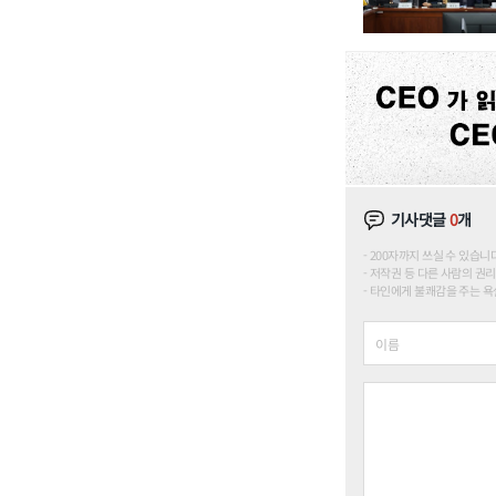
기사댓글
0
개
200자까지 쓰실 수 있습니다. (
저작권 등 다른 사람의 권리
타인에게 불쾌감을 주는 욕설