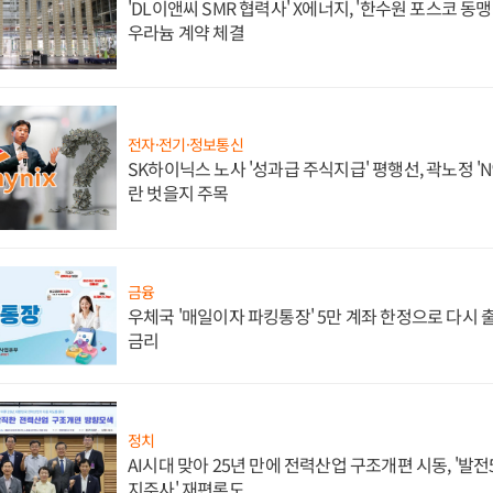
'DL이앤씨 SMR 협력사' X에너지, '한수원 포스코 
우라늄 계약 체결
전자·전기·정보통신
SK하이닉스 노사 '성과급 주식지급' 평행선, 곽노정 'N
란 벗을지 주목
금융
우체국 '매일이자 파킹통장' 5만 계좌 한정으로 다시 출시
금리
정치
AI시대 맞아 25년 만에 전력산업 구조개편 시동, '발전5
지주사' 재편론도