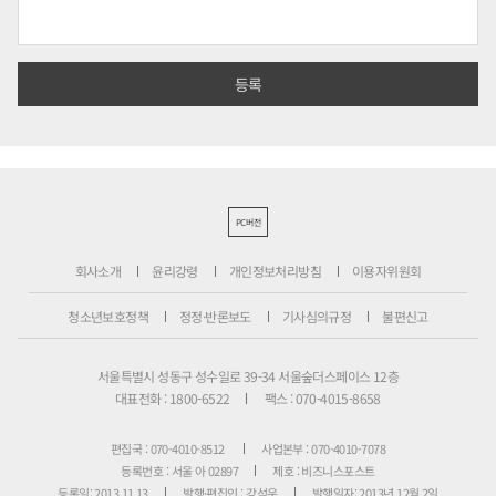
PC버전
회사소개
윤리강령
개인정보처리방침
이용자위원회
청소년보호정책
정정·반론보도
기사심의규정
불편신고
서울특별시 성동구 성수일로 39-34 서울숲더스페이스 12층
대표전화 : 1800-6522
팩스 : 070-4015-8658
편집국 : 070-4010-8512
사업본부 : 070-4010-7078
등록번호 : 서울 아 02897
제호 : 비즈니스포스트
등록일: 2013.11.13
발행·편집인 : 강석운
발행일자: 2013년 12월 2일