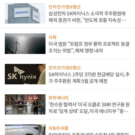
전자·전기·정보통신
삼성전자 SK하이닉스 소극적 주주환원에
해외 증권가 비판, "반도체 호황 지속성 의
문"
사회
미국 법원 "트럼프 정부 풍력 프로젝트 동결
조치는 위법", 해제 명령 내려
전자·전기·정보통신
SK하이닉스 1주당 375원 현금배당 실시, 추
가 주주환원 계획 9월 공개 예정
화학·에너지
'한수원 협력사' 미국 오클로 SMR 연구용 원
자로 '임계 상태' 도달, 미국 에너지부 "중요
한 이정표"
자동차·부품
BYD코리아 가격 앞세워 수입차 4위 올랐지