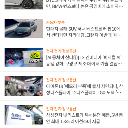
만, BMW·벤츠보다 높은 공임비에 소비자
불만 폭발
자동차·부품
현대차 올해 SUV 국내 베스트셀러 톱10에
서 싼타페만 자리매김, 그랜저·아반떼 '세단
쌍끌이'로 내수 방어
전자·전기·정보통신
[AI 뭉쳐야 산다⑧] LG·엔비디아 '피지컬 AI'
동맹 강화, 구광모 제조·데이터·기술 결집
해 종합 로보틱스 기업으로
전자·전기·정보통신
아이폰18 '메모리 부족'에 출시 지연되나, 삼
성디스플레이 LG디스플레이 LG이노텍 '탈
애플' 수익 다각화 속도
전자·전기·정보통신
삼성전자 넷리스트와 특허분쟁 매듭, 5년 동
안 최대 1.3조 라이선스비 지급