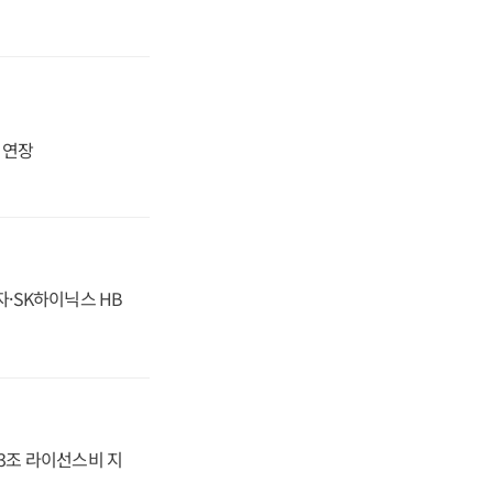
지 연장
자·SK하이닉스 HB
.3조 라이선스비 지