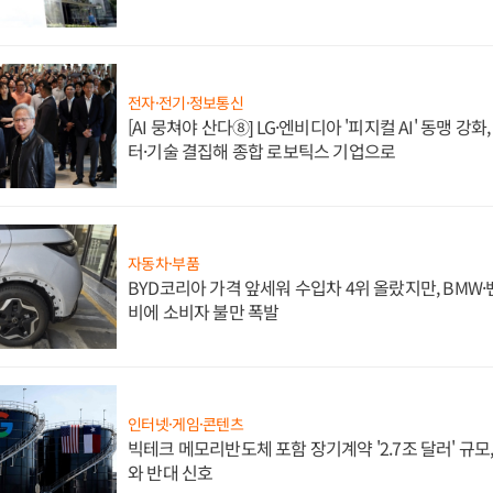
전자·전기·정보통신
[AI 뭉쳐야 산다⑧] LG·엔비디아 '피지컬 AI' 동맹 강
터·기술 결집해 종합 로보틱스 기업으로
자동차·부품
BYD코리아 가격 앞세워 수입차 4위 올랐지만, BMW
비에 소비자 불만 폭발
인터넷·게임·콘텐츠
빅테크 메모리반도체 포함 장기계약 '2.7조 달러' 규모,
와 반대 신호