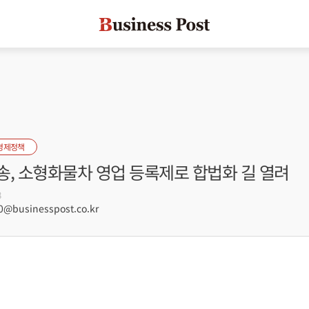
경제정책
송, 소형화물차 영업 등록제로 합법화 길 열려
8
@businesspost.co.kr