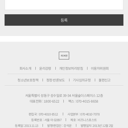
PC버전
회사소개
윤리강령
개인정보처리방침
이용자위원회
청소년보호정책
정정·반론보도
기사심의규정
불편신고
서울특별시 성동구 성수일로 39-34 서울숲더스페이스 12층
대표전화 : 1800-6522
팩스 : 070-4015-8658
편집국 : 070-4010-8512
사업본부 : 070-4010-7078
등록번호 : 서울 아 02897
제호 : 비즈니스포스트
등록일: 2013.11.13
발행·편집인 : 강석운
발행일자: 2013년 12월 2일