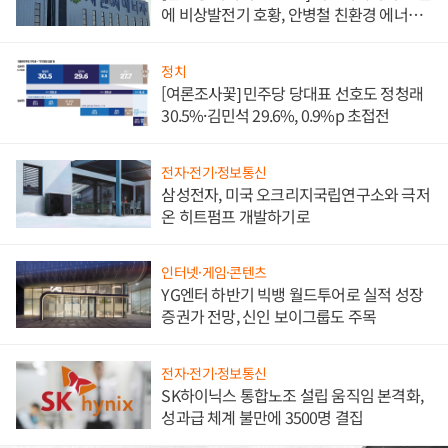
에 비상발전기 호황, 안병철 친환경 에너지
발전전문기업 향한다
정치
[여론조사꽃] 민주당 당대표 선호도 정청래
30.5%·김민석 29.6%, 0.9%p 초접전
전자·전기·정보통신
삼성전자, 미국 오크리지국립연구소와 극저
온 히트펌프 개발하기로
인터넷·게임·콘텐츠
YG엔터 하반기 빅뱅 월드투어로 실적 성장
증권가 전망, 신인 보이그룹도 주목
전자·전기·정보통신
SK하이닉스 통합노조 설립 움직임 본격화,
성과급 체계 불만에 3500명 결집