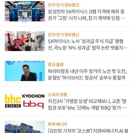
전자·전기·정보통신
삼성전자 SK하이닉스 D램 가격에 해외 증
권가 '고점' 시각 나와, 장기 계약에 단점 부
각
전자·전기·정보통신
SK하이닉스 노사 '성과급 주식 지급' 평행
선, 곽노정 'N% 성과급' 법적 논란 벗을지 주
목
항공·물류
파라타항공 내년 미주 장거리 노선 첫 도전,
윤철민 '하이브리드 항공사' 승부수 통할까
소비자·유통
치킨3사 '가맹점 상생' 비교해보니, 교촌 '영
업권 보호'·bhc '신메뉴 개발'·BBQ '원가 부
담'
화학·에너지
[김민정 기자의 '코스뽀'] 지엔씨에너지 AI 붐