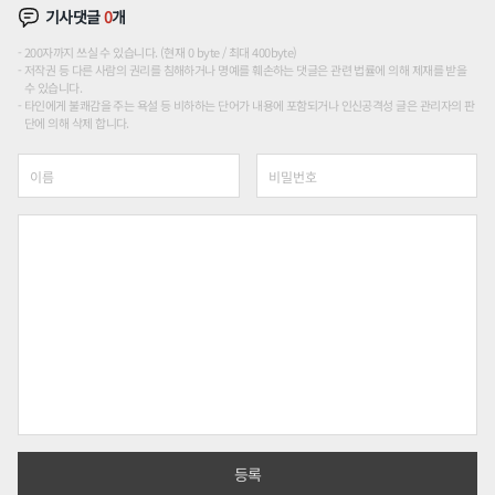
기사댓글
0
개
200자까지 쓰실 수 있습니다. (현재 0 byte / 최대 400byte)
저작권 등 다른 사람의 권리를 침해하거나 명예를 훼손하는 댓글은 관련 법률에 의해 제재를 받을
수 있습니다.
타인에게 불쾌감을 주는 욕설 등 비하하는 단어가 내용에 포함되거나 인신공격성 글은 관리자의 판
단에 의해 삭제 합니다.