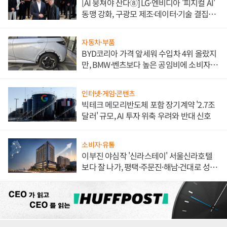
[AI 뭉쳐야 산다⑧] LG·엔비디아 '피지컬 AI'
동맹 강화, 구광모 제조·데이터·기술 결집
해 종합 로보틱스 기업으로
자동차·부품
BYD코리아 가격 앞세워 수입차 4위 올랐지
만, BMW·벤츠보다 높은 공임비에 소비자
불만 폭발
인터넷·게임·콘텐츠
빅테크 메모리반도체 포함 장기계약 '2.7조
달러' 규모, AI 투자 위축 우려와 반대 신호
소비자·유통
이부진 야심작 '신라스테이' 서울신라호텔
보다 잘 나가, 평택·주문진·해남·건대로 성
장판 더 넓힌다