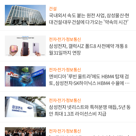
건설
국내외서 속도 붙는 원전 사업, 삼성물산·현
대건설·대우건설에 다가오는 '약속의 시간'
전자·전기·정보통신
삼성전자, 갤럭시Z 폴드8 사전예약 개통 8
월31일까지 연장
전자·전기·정보통신
엔비디아 '루빈 울트라'에도 HBM4 탑재 검
토, 삼성전자·SK하이닉스 HBM4 수율에 주
도권 갈린다
전자·전기·정보통신
삼성전자 넷리스트와 특허분쟁 매듭, 5년 동
안 최대 1.3조 라이선스비 지급
전자·전기·정보통신