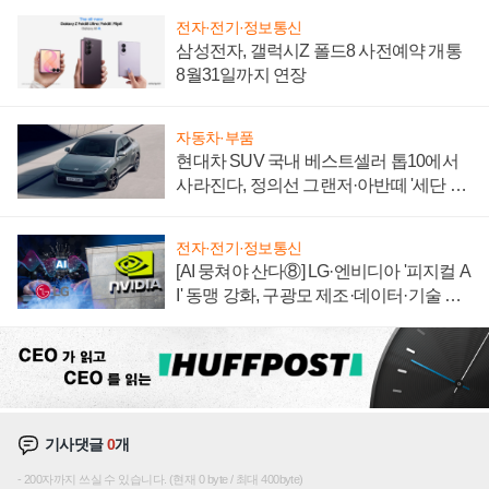
전자·전기·정보통신
삼성전자, 갤럭시Z 폴드8 사전예약 개통
8월31일까지 연장
자동차·부품
현대차 SUV 국내 베스트셀러 톱10에서
사라진다, 정의선 그랜저·아반떼 '세단 쌍
끌이'로 내수 방어
전자·전기·정보통신
[AI 뭉쳐야 산다⑧] LG·엔비디아 '피지컬 A
I' 동맹 강화, 구광모 제조·데이터·기술 결
집해 종합 로보틱스 기업으로
기사댓글
0
개
200자까지 쓰실 수 있습니다. (현재 0 byte / 최대 400byte)