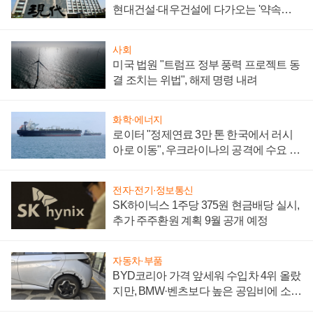
현대건설·대우건설에 다가오는 '약속의
시간'
사회
미국 법원 "트럼프 정부 풍력 프로젝트 동
결 조치는 위법", 해제 명령 내려
화학·에너지
로이터 "정제연료 3만 톤 한국에서 러시
아로 이동", 우크라이나의 공격에 수요 늘
어
전자·전기·정보통신
SK하이닉스 1주당 375원 현금배당 실시,
추가 주주환원 계획 9월 공개 예정
자동차·부품
BYD코리아 가격 앞세워 수입차 4위 올랐
지만, BMW·벤츠보다 높은 공임비에 소비
자 불만 폭발