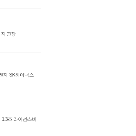
까지 연장
성전자·SK하이닉스
 1.3조 라이선스비