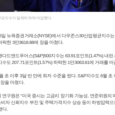
 주요지수가 일제히 하락 마감했다.
6일 뉴욕증권거래소(NYSE)에서 다우존스30산업평균지수는 전
 하락한 3만3618.88에 장을 마쳤다.
드앤드푸어스(S&P)500지수는 63.91포인트(1.47%) 내린 42
도 207.71포인트(1.57%) 하락한 1만3063.61에 거래를 
 초 이후 3달 반 만에 최저 수준을 썼다. S&P지수도 6월 초
 장을 마쳤다.
 연구원은 “미국 증시는 고금리 장기화 가능성, 연준위원의 
비자 신뢰지수 부진 및 주택가격지수 상승 등이 하방압력으
했다.