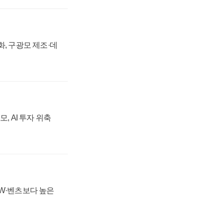
강화, 구광모 제조·데
, AI 투자 위축
MW·벤츠보다 높은