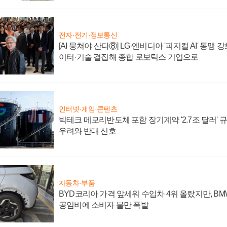
전자·전기·정보통신
[AI 뭉쳐야 산다⑧] LG·엔비디아 '피지컬 AI' 동맹 
이터·기술 결집해 종합 로보틱스 기업으로
인터넷·게임·콘텐츠
빅테크 메모리반도체 포함 장기계약 '2.7조 달러' 규모
우려와 반대 신호
자동차·부품
BYD코리아 가격 앞세워 수입차 4위 올랐지만, B
공임비에 소비자 불만 폭발