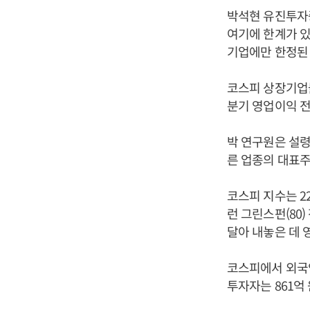
박석현 유진투자
여기에 한계가 
기업에만 한정된 
코스피 상장기업들
분기 영업이익 전
박 연구원은 설
른 업종의 대표주
코스피 지수는 22
런 그린스펀(80
달아 내놓은 데 
코스피에서 외국인
투자자는 861억