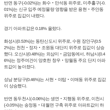
반면 동구(-0.02%)는 화수‧만석동 위주로, 미추홀구(-0.
01%)는 신규 입주 예정물량 영향을 받은 용현‧주안동
위주로 집값이 내렸다.
경기 아파트값은 0.18% 올랐다.
화성시(0.53%)는 동탄신도시 위주로, 수원 장안구(0.5
2%)는 천천‧정자‧조원동 대단지 위주로 집값이 상승
했다. 오산시(0.48%)는 외삼미‧금암동에서, 하남시(0.4
6%)는 정주여건이 양호한 창우‧망월동 주요 단지 아파
트값이 높아졌다.
성남 분당구(0.46%)는 서현‧야탑‧이매동 위주로 집값
이 상승했다.
반면 동두천시(-0.06%)는 생연‧지행동 위주로, 이천시
(-0.05%)는 송정동‧대월면 구축 위주로 아파트값이 하