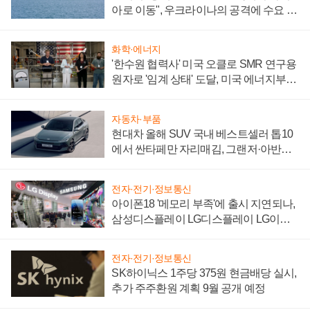
아로 이동", 우크라이나의 공격에 수요 늘
어
화학·에너지
'한수원 협력사' 미국 오클로 SMR 연구용
원자로 '임계 상태' 도달, 미국 에너지부
"중요한 이정표"
자동차·부품
현대차 올해 SUV 국내 베스트셀러 톱10
에서 싼타페만 자리매김, 그랜저·아반떼
'세단 쌍끌이'로 내수 방어
전자·전기·정보통신
아이폰18 '메모리 부족'에 출시 지연되나,
삼성디스플레이 LG디스플레이 LG이노
텍 '탈애플' 수익 다각화 속도
전자·전기·정보통신
SK하이닉스 1주당 375원 현금배당 실시,
추가 주주환원 계획 9월 공개 예정