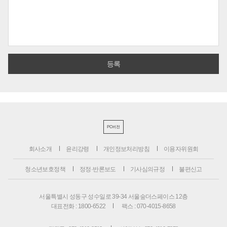
PC버전
회사소개
윤리강령
개인정보처리방침
이용자위원회
청소년보호정책
정정·반론보도
기사심의규정
불편신고
서울특별시 성동구 성수일로 39-34 서울숲더스페이스 12층
대표전화 : 1800-6522
팩스 : 070-4015-8658