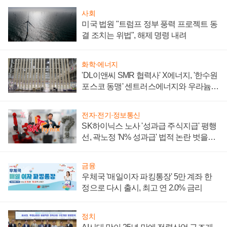
사회
미국 법원 "트럼프 정부 풍력 프로젝트 동
결 조치는 위법", 해제 명령 내려
화학·에너지
'DL이앤씨 SMR 협력사' X에너지, '한수원
포스코 동맹' 센트러스에너지와 우라늄
계약 체결
전자·전기·정보통신
SK하이닉스 노사 '성과급 주식지급' 평행
선, 곽노정 'N% 성과급' 법적 논란 벗을지
주목
금융
우체국 '매일이자 파킹통장' 5만 계좌 한
정으로 다시 출시, 최고 연 2.0% 금리
정치