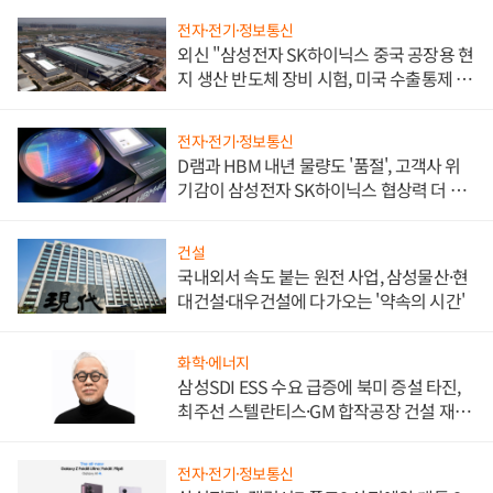
전자·전기·정보통신
외신 "삼성전자 SK하이닉스 중국 공장용 현
지 생산 반도체 장비 시험, 미국 수출통제 대
비"
전자·전기·정보통신
D램과 HBM 내년 물량도 '품절', 고객사 위
기감이 삼성전자 SK하이닉스 협상력 더 키
워
건설
국내외서 속도 붙는 원전 사업, 삼성물산·현
대건설·대우건설에 다가오는 '약속의 시간'
화학·에너지
삼성SDI ESS 수요 급증에 북미 증설 타진,
최주선 스텔란티스·GM 합작공장 건설 재추
진하나
전자·전기·정보통신