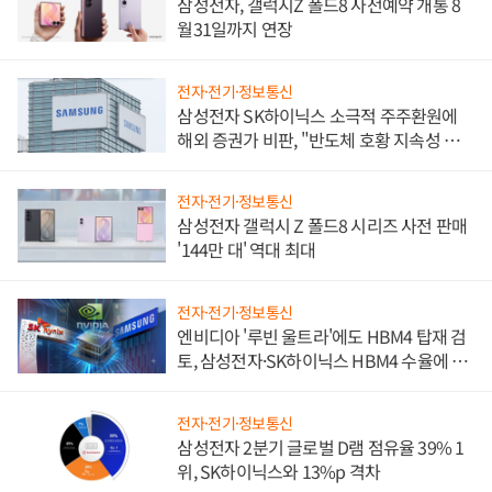
삼성전자, 갤럭시Z 폴드8 사전예약 개통 8
월31일까지 연장
전자·전기·정보통신
삼성전자 SK하이닉스 소극적 주주환원에
해외 증권가 비판, "반도체 호황 지속성 의
문"
전자·전기·정보통신
삼성전자 갤럭시 Z 폴드8 시리즈 사전 판매
'144만 대' 역대 최대
전자·전기·정보통신
엔비디아 '루빈 울트라'에도 HBM4 탑재 검
토, 삼성전자·SK하이닉스 HBM4 수율에 주
도권 갈린다
전자·전기·정보통신
삼성전자 2분기 글로벌 D램 점유율 39% 1
위, SK하이닉스와 13%p 격차