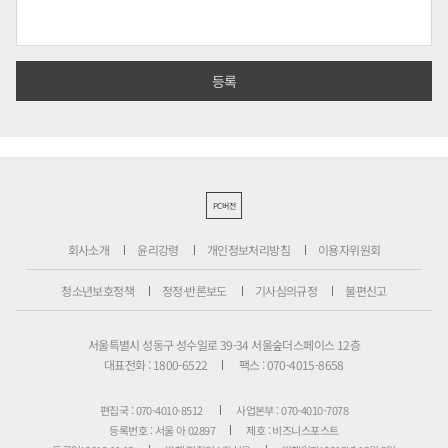
PC버전
회사소개
윤리강령
개인정보처리방침
이용자위원회
청소년보호정책
정정·반론보도
기사심의규정
불편신고
서울특별시 성동구 성수일로 39-34 서울숲더스페이스 12층
대표전화 : 1800-6522
팩스 : 070-4015-8658
편집국 : 070-4010-8512
사업본부 : 070-4010-7078
등록번호 : 서울 아 02897
제호 : 비즈니스포스트