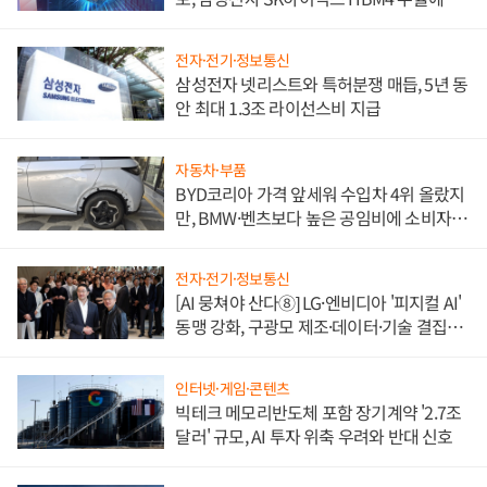
도권 갈린다
전자·전기·정보통신
삼성전자 넷리스트와 특허분쟁 매듭, 5년 동
안 최대 1.3조 라이선스비 지급
자동차·부품
BYD코리아 가격 앞세워 수입차 4위 올랐지
만, BMW·벤츠보다 높은 공임비에 소비자
불만 폭발
전자·전기·정보통신
[AI 뭉쳐야 산다⑧] LG·엔비디아 '피지컬 AI'
동맹 강화, 구광모 제조·데이터·기술 결집
해 종합 로보틱스 기업으로
인터넷·게임·콘텐츠
빅테크 메모리반도체 포함 장기계약 '2.7조
달러' 규모, AI 투자 위축 우려와 반대 신호