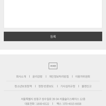
PC버전
회사소개
윤리강령
개인정보처리방침
이용자위원회
청소년보호정책
정정·반론보도
기사심의규정
불편신고
서울특별시 성동구 성수일로 39-34 서울숲더스페이스 12층
대표전화 : 1800-6522
팩스 : 070-4015-8658