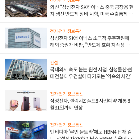
외신 "삼성전자 SK하이닉스 중국 공장용 현
지 생산 반도체 장비 시험, 미국 수출통제 대
비"
전자·전기·정보통신
삼성전자 SK하이닉스 소극적 주주환원에
해외 증권가 비판, "반도체 호황 지속성 의
문"
건설
국내외서 속도 붙는 원전 사업, 삼성물산·현
대건설·대우건설에 다가오는 '약속의 시간'
전자·전기·정보통신
삼성전자, 갤럭시Z 폴드8 사전예약 개통 8
월31일까지 연장
전자·전기·정보통신
엔비디아 '루빈 울트라'에도 HBM4 탑재 검
토, 삼성전자·SK하이닉스 HBM4 수율에 주