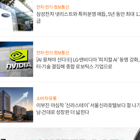
전자·전기·정보통신
삼성전자 넷리스트와 특허분쟁 매듭, 5년 동안 최대 1
급
전자·전기·정보통신
[AI 뭉쳐야 산다⑧] LG·엔비디아 '피지컬 AI' 동맹 강
터·기술 결집해 종합 로보틱스 기업으로
소비자·유통
이부진 야심작 '신라스테이' 서울신라호텔보다 잘 나가
남·건대로 성장판 더 넓힌다