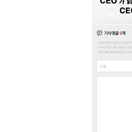
기사댓글
0
개
200자까지 쓰실 수 있습니다. (
저작권 등 다른 사람의 권리
타인에게 불쾌감을 주는 욕설