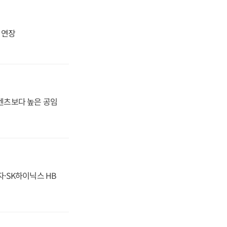
지 연장
·벤츠보다 높은 공임
자·SK하이닉스 HB