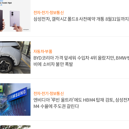
전자·전기·정보통신
삼성전자, 갤럭시Z 폴드8 사전예약 개통 8월31일까
자동차·부품
BYD코리아 가격 앞세워 수입차 4위 올랐지만, BMW
비에 소비자 불만 폭발
전자·전기·정보통신
엔비디아 '루빈 울트라'에도 HBM4 탑재 검토, 삼성전
M4 수율에 주도권 갈린다