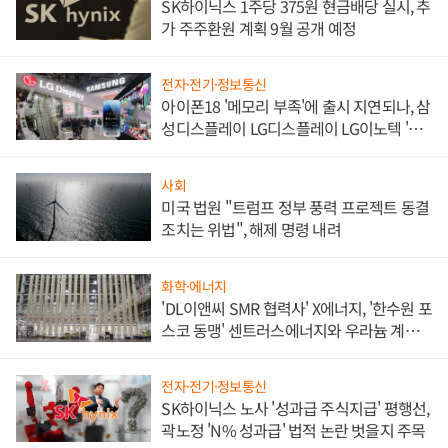
SK하이닉스 1주당 375원 현금배당 실시, 추
가 주주환원 계획 9월 공개 예정
전자·전기·정보통신
아이폰18 '메모리 부족'에 출시 지연되나, 삼
성디스플레이 LG디스플레이 LG이노텍 '탈
애플' 수익 다각화 속도
사회
미국 법원 "트럼프 정부 풍력 프로젝트 동결
조치는 위법", 해제 명령 내려
화학·에너지
'DL이앤씨 SMR 협력사' X에너지, '한수원 포
스코 동맹' 센트러스에너지와 우라늄 계약
체결
전자·전기·정보통신
SK하이닉스 노사 '성과급 주식지급' 평행선,
곽노정 'N% 성과급' 법적 논란 벗을지 주목