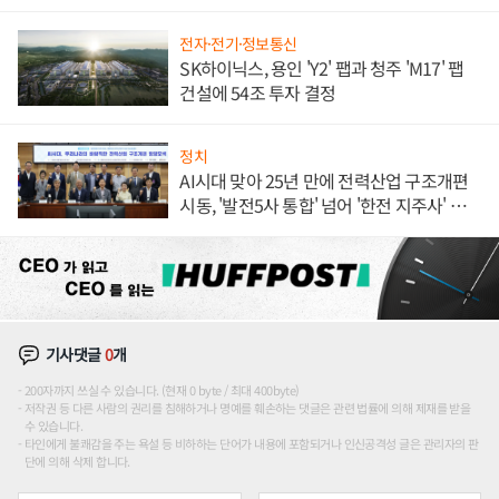
전자·전기·정보통신
SK하이닉스, 용인 'Y2' 팹과 청주 'M17' 팹
건설에 54조 투자 결정
정치
AI시대 맞아 25년 만에 전력산업 구조개편
시동, '발전5사 통합' 넘어 '한전 지주사' 재편
론도
기사댓글
0
개
200자까지 쓰실 수 있습니다. (현재 0 byte / 최대 400byte)
저작권 등 다른 사람의 권리를 침해하거나 명예를 훼손하는 댓글은 관련 법률에 의해 제재를 받을
수 있습니다.
타인에게 불쾌감을 주는 욕설 등 비하하는 단어가 내용에 포함되거나 인신공격성 글은 관리자의 판
단에 의해 삭제 합니다.