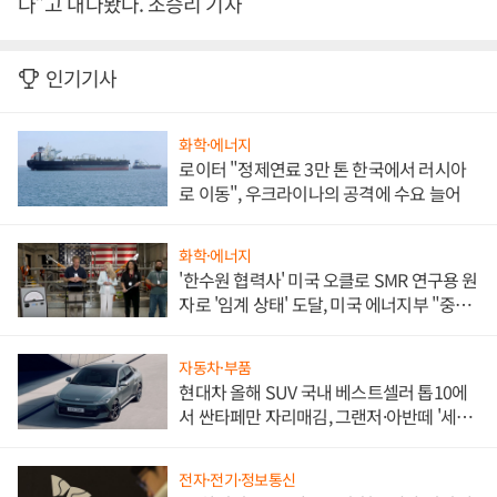
다”고 내다봤다. 조승리 기자
인기기사
화학·에너지
로이터 "정제연료 3만 톤 한국에서 러시아
로 이동", 우크라이나의 공격에 수요 늘어
화학·에너지
'한수원 협력사' 미국 오클로 SMR 연구용 원
자로 '임계 상태' 도달, 미국 에너지부 "중요
한 이정표"
자동차·부품
현대차 올해 SUV 국내 베스트셀러 톱10에
서 싼타페만 자리매김, 그랜저·아반떼 '세단
쌍끌이'로 내수 방어
전자·전기·정보통신