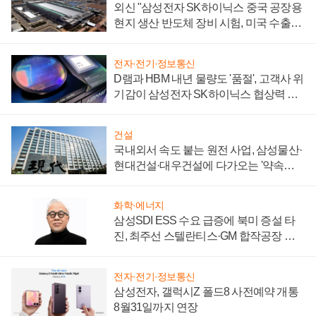
외신 "삼성전자 SK하이닉스 중국 공장용
현지 생산 반도체 장비 시험, 미국 수출통
제 대비"
전자·전기·정보통신
D램과 HBM 내년 물량도 '품절', 고객사 위
기감이 삼성전자 SK하이닉스 협상력 더
키워
건설
국내외서 속도 붙는 원전 사업, 삼성물산·
현대건설·대우건설에 다가오는 '약속의
시간'
화학·에너지
삼성SDI ESS 수요 급증에 북미 증설 타
진, 최주선 스텔란티스·GM 합작공장 건
설 재추진하나
전자·전기·정보통신
삼성전자, 갤럭시Z 폴드8 사전예약 개통
8월31일까지 연장