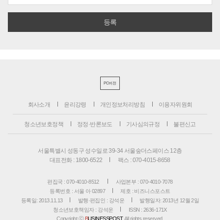
PC버전
회사소개
윤리강령
개인정보처리방침
이용자위원회
청소년보호정책
정정·반론보도
기사심의규정
불편신고
서울특별시 성동구 성수일로 39-34 서울숲더스페이스 12층
대표전화 : 1800-6522
팩스 : 070-4015-8658
편집국 : 070-4010-8512
사업본부 : 070-4010-7078
등록번호 : 서울 아 02897
제호 : 비즈니스포스트
등록일: 2013.11.13
발행·편집인 : 강석운
발행일자: 2013년 12월 2일
청소년보호책임자 : 강석운
ISSN : 2636-171X
Copyright ⓒ
B
USINESSPOST
. All rights reserved.