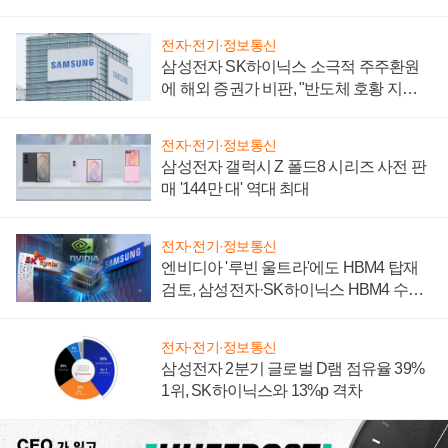
전자·전기·정보통신
삼성전자 SK하이닉스 소극적 주주환원
에 해외 증권가 비판, "반도체 호황 지속
성 의문"
전자·전기·정보통신
삼성전자 갤럭시 Z 폴드8 시리즈 사전 판
매 '144만 대' 역대 최대
전자·전기·정보통신
엔비디아 '루빈 울트라'에도 HBM4 탑재
검토, 삼성전자·SK하이닉스 HBM4 수율
에 주도권 갈린다
전자·전기·정보통신
삼성전자 2분기 글로벌 D램 점유율 39%
1위, SK하이닉스와 13%p 격차