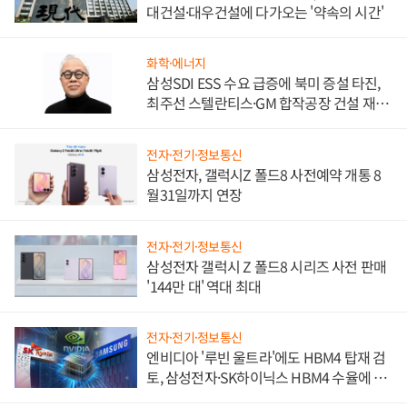
대건설·대우건설에 다가오는 '약속의 시간'
화학·에너지
삼성SDI ESS 수요 급증에 북미 증설 타진,
최주선 스텔란티스·GM 합작공장 건설 재추
진하나
전자·전기·정보통신
삼성전자, 갤럭시Z 폴드8 사전예약 개통 8
월31일까지 연장
전자·전기·정보통신
삼성전자 갤럭시 Z 폴드8 시리즈 사전 판매
'144만 대' 역대 최대
전자·전기·정보통신
엔비디아 '루빈 울트라'에도 HBM4 탑재 검
토, 삼성전자·SK하이닉스 HBM4 수율에 주
도권 갈린다