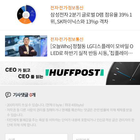
전자·전기·정보통신
삼성전자 2분기 글로벌 D램 점유율 39% 1
위, SK하이닉스와 13%p 격차
전자·전기·정보통신
[오늘Who] 정철동 LG디스플레이 모바일 O
LED로 하반기 실적 반등 시동, '칩플레이
션'에 가격 인하 압박은 부담
기사댓글
0
개
200자까지 쓰실 수 있습니다. (현재 0 byte / 최대 400byte)
저작권 등 다른 사람의 권리를 침해하거나 명예를 훼손하는 댓글은 관련 법률에 의해 제재를 받을
수 있습니다.
타인에게 불쾌감을 주는 욕설 등 비하하는 단어가 내용에 포함되거나 인신공격성 글은 관리자의 판
단에 의해 삭제 합니다.