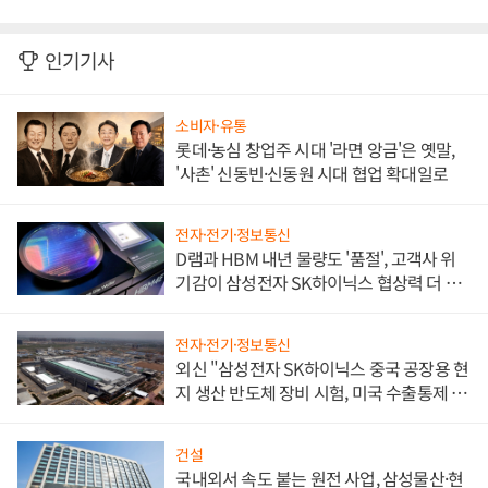
인기기사
소비자·유통
롯데·농심 창업주 시대 '라면 앙금'은 옛말,
'사촌' 신동빈·신동원 시대 협업 확대일로
전자·전기·정보통신
D램과 HBM 내년 물량도 '품절', 고객사 위
기감이 삼성전자 SK하이닉스 협상력 더 키
워
전자·전기·정보통신
외신 "삼성전자 SK하이닉스 중국 공장용 현
지 생산 반도체 장비 시험, 미국 수출통제 대
비"
건설
국내외서 속도 붙는 원전 사업, 삼성물산·현