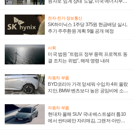
원자로 '임계 상태' 도달, 미국 에너지부
"중요한 이정표"
전자·전기·정보통신
SK하이닉스 1주당 375원 현금배당 실시,
추가 주주환원 계획 9월 공개 예정
사회
미국 법원 "트럼프 정부 풍력 프로젝트 동
결 조치는 위법", 해제 명령 내려
자동차·부품
BYD코리아 가격 앞세워 수입차 4위 올랐
지만, BMW·벤츠보다 높은 공임비에 소비
자 불만 폭발
자동차·부품
현대차 올해 SUV 국내 베스트셀러 톱10
에서 싼타페만 자리매김, 그랜저·아반떼
'세단 쌍끌이'로 내수 방어