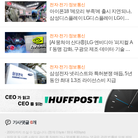
전자·전기·정보통신
아이폰18 '메모리 부족'에 출시 지연되나,
삼성디스플레이 LG디스플레이 LG이노
텍 '탈애플' 수익 다각화 속도
전자·전기·정보통신
[AI 뭉쳐야 산다⑧] LG·엔비디아 '피지컬 A
I' 동맹 강화, 구광모 제조·데이터·기술 결
집해 종합 로보틱스 기업으로
전자·전기·정보통신
삼성전자 넷리스트와 특허분쟁 매듭, 5년
동안 최대 1.3조 라이선스비 지급
기사댓글
0
개
200자까지 쓰실 수 있습니다. (현재 0 byte / 최대 400byte)
저작권 등 다른 사람의 권리를 침해하거나 명예를 훼손하는 댓글은 관련 법률에 의해 제재