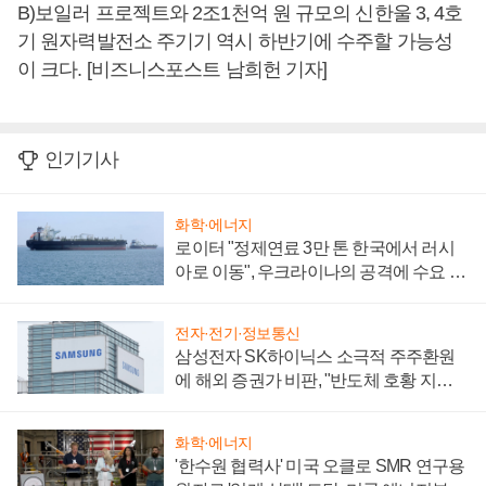
B)보일러 프로젝트와 2조1천억 원 규모의 신한울 3, 4호
기 원자력발전소 주기기 역시 하반기에 수주할 가능성
이 크다. [비즈니스포스트 남희헌 기자]
인기기사
화학·에너지
로이터 "정제연료 3만 톤 한국에서 러시
아로 이동", 우크라이나의 공격에 수요 늘
어
전자·전기·정보통신
삼성전자 SK하이닉스 소극적 주주환원
에 해외 증권가 비판, "반도체 호황 지속
성 의문"
화학·에너지
'한수원 협력사' 미국 오클로 SMR 연구용