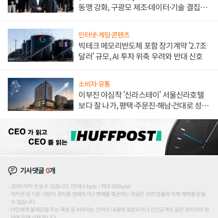
동맹 강화, 구광모 제조·데이터·기술 결집
해 종합 로보틱스 기업으로
인터넷·게임·콘텐츠
빅테크 메모리반도체 포함 장기계약 '2.7조
달러' 규모, AI 투자 위축 우려와 반대 신호
소비자·유통
이부진 야심작 '신라스테이' 서울신라호텔
보다 잘 나가, 평택·주문진·해남·건대로 성
장판 더 넓힌다
기사댓글
0
개
200자까지 쓰실 수 있습니다. (현재 0 byte / 최대 400byte)
저작권 등 다른 사람의 권리를 침해하거나 명예를 훼손하는 댓글은 관련 법률에 의해 제재를 받을
수 있습니다.
타인에게 불쾌감을 주는 욕설 등 비하하는 단어가 내용에 포함되거나 인신공격성 글은 관리자의 판
단에 의해 삭제 합니다.