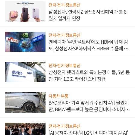
전자·전기·정보통신
삼성전자, 갤럭시Z 폴드8 사전예약 개통 8
월31일까지 연장
전자·전기·정보통신
엔비디아 '루빈 울트라'에도 HBM4 탑재 검
토, 삼성전자·SK하이닉스 HBM4 수율에 주
도권 갈린다
전자·전기·정보통신
삼성전자 넷리스트와 특허분쟁 매듭, 5년 동
안 최대 1.3조 라이선스비 지급
자동차·부품
BYD코리아 가격 앞세워 수입차 4위 올랐지
만, BMW·벤츠보다 높은 공임비에 소비자
불만 폭발
전자·전기·정보통신
[AI 뭉쳐야 산다⑧] LG·엔비디아 '피지컬 AI'