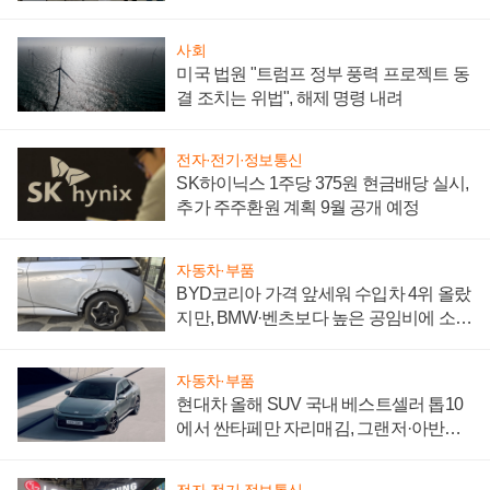
"중요한 이정표"
사회
미국 법원 "트럼프 정부 풍력 프로젝트 동
결 조치는 위법", 해제 명령 내려
전자·전기·정보통신
SK하이닉스 1주당 375원 현금배당 실시,
추가 주주환원 계획 9월 공개 예정
자동차·부품
BYD코리아 가격 앞세워 수입차 4위 올랐
지만, BMW·벤츠보다 높은 공임비에 소비
자 불만 폭발
자동차·부품
현대차 올해 SUV 국내 베스트셀러 톱10
에서 싼타페만 자리매김, 그랜저·아반떼
'세단 쌍끌이'로 내수 방어