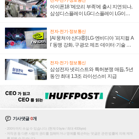
전자·전기·정보통신
아이폰18 '메모리 부족'에 출시 지연되나,
삼성디스플레이 LG디스플레이 LG이노
텍 '탈애플' 수익 다각화 속도
전자·전기·정보통신
[AI 뭉쳐야 산다⑧] LG·엔비디아 '피지컬 A
I' 동맹 강화, 구광모 제조·데이터·기술 결
집해 종합 로보틱스 기업으로
전자·전기·정보통신
삼성전자 넷리스트와 특허분쟁 매듭, 5년
동안 최대 1.3조 라이선스비 지급
기사댓글
0
개
200자까지 쓰실 수 있습니다. (현재 0 byte / 최대 400byte)
저작권 등 다른 사람의 권리를 침해하거나 명예를 훼손하는 댓글은 관련 법률에 의해 제재
를 받을 수 있습니다.