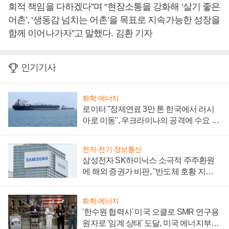
회적 책임을 다하겠다”며 “현장소통을 강화해 ‘살기 좋은
어촌’, ‘생동감 넘치는 어촌’을 목표로 지속가능한 성장을
함께 이어나가자”고 말했다. 김환 기자
인기기사
화학·에너지
로이터 "정제연료 3만 톤 한국에서 러시
아로 이동", 우크라이나의 공격에 수요 늘
어
전자·전기·정보통신
삼성전자 SK하이닉스 소극적 주주환원
에 해외 증권가 비판, "반도체 호황 지속
성 의문"
화학·에너지
'한수원 협력사' 미국 오클로 SMR 연구용
원자로 '임계 상태' 도달, 미국 에너지부