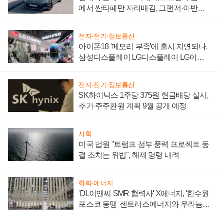
에서 싼타페만 자리매김, 그랜저·아반떼
'세단 쌍끌이'로 내수 방어
전자·전기·정보통신
아이폰18 '메모리 부족'에 출시 지연되나,
삼성디스플레이 LG디스플레이 LG이노
텍 '탈애플' 수익 다각화 속도
전자·전기·정보통신
SK하이닉스 1주당 375원 현금배당 실시,
추가 주주환원 계획 9월 공개 예정
사회
미국 법원 "트럼프 정부 풍력 프로젝트 동
결 조치는 위법", 해제 명령 내려
화학·에너지
'DL이앤씨 SMR 협력사' X에너지, '한수원
포스코 동맹' 센트러스에너지와 우라늄
계약 체결