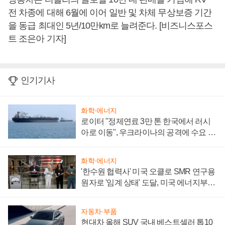
전 차종에 대해 6월에 이어 일반 및 차체 무상보증 기간
을 동급 최대인 5년/10만km로 늘려준다. [비즈니스포스
트 조은아 기자]
인기기사
화학·에너지
로이터 "정제연료 3만 톤 한국에서 러시
아로 이동", 우크라이나의 공격에 수요 늘
어
화학·에너지
'한수원 협력사' 미국 오클로 SMR 연구용
원자로 '임계 상태' 도달, 미국 에너지부
"중요한 이정표"
자동차·부품
현대차 올해 SUV 국내 베스트셀러 톱10