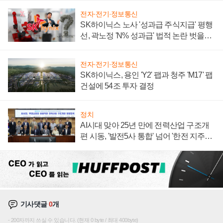
전자·전기·정보통신
SK하이닉스 노사 '성과급 주식지급' 평행
선, 곽노정 'N% 성과급' 법적 논란 벗을지
주목
전자·전기·정보통신
SK하이닉스, 용인 'Y2' 팹과 청주 'M17' 팹
건설에 54조 투자 결정
정치
AI시대 맞아 25년 만에 전력산업 구조개
편 시동, '발전5사 통합' 넘어 '한전 지주사'
재편론도
기사댓글
0
개
200자까지 쓰실 수 있습니다. (현재 0 byte / 최대 400byte)