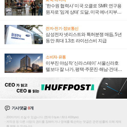
'한수원 협력사' 미국 오클로 SMR 연구용
원자로 '임계 상태' 도달, 미국 에너지부
"중요한 이정표"
전자·전기·정보통신
삼성전자 넷리스트와 특허분쟁 매듭, 5년
동안 최대 1.3조 라이선스비 지급
소비자·유통
이부진 야심작 '신라스테이' 서울신라호
텔보다 잘 나가, 평택·주문진·해남·건대로
성장판 더 넓힌다
기사댓글
0
개
200자까지 쓰실 수 있습니다. (현재 0 byte / 최대 400byte)
저작권 등 다른 사람의 권리를 침해하거나 명예를 훼손하는 댓글은 관련 법률에 의해 제재
를 받을 수 있습니다.