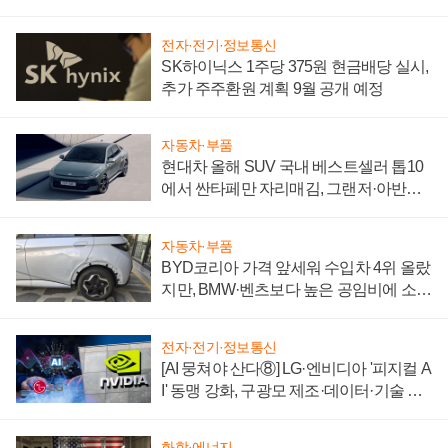
전자·전기·정보통신
SK하이닉스 1주당 375원 현금배당 실시,
추가 주주환원 계획 9월 공개 예정
자동차·부품
현대차 올해 SUV 국내 베스트셀러 톱10
에서 싼타페만 자리매김, 그랜저·아반떼
'세단 쌍끌이'로 내수 방어
자동차·부품
BYD코리아 가격 앞세워 수입차 4위 올랐
지만, BMW·벤츠보다 높은 공임비에 소비
자 불만 폭발
전자·전기·정보통신
[AI 뭉쳐야 산다⑧] LG·엔비디아 '피지컬 A
I' 동맹 강화, 구광모 제조·데이터·기술 결
집해 종합 로보틱스 기업으로
화학·에너지