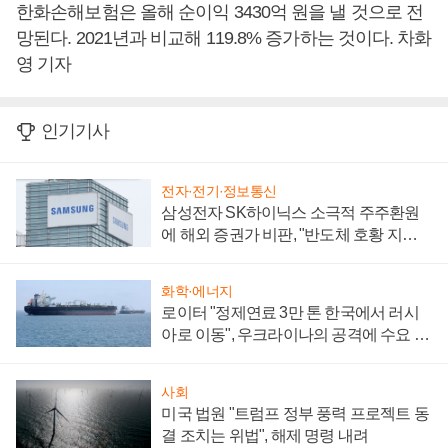
한화손해보험은 올해 순이익 3430억 원을 낼 것으로 전
망된다. 2021년과 비교해 119.8% 증가하는 것이다. 차화
영 기자
인기기사
전자·전기·정보통신
삼성전자 SK하이닉스 소극적 주주환원
에 해외 증권가 비판, "반도체 호황 지속
성 의문"
화학·에너지
로이터 "정제연료 3만 톤 한국에서 러시
아로 이동", 우크라이나의 공격에 수요 늘
어
사회
미국 법원 "트럼프 정부 풍력 프로젝트 동
결 조치는 위법", 해제 명령 내려