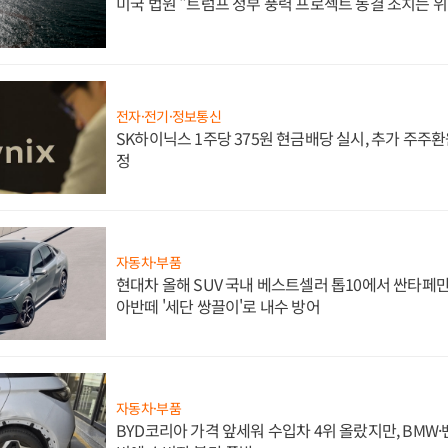
미국 법원 "트럼프 정부 풍력 프로젝트 동결 조치는 위
전자·전기·정보통신
SK하이닉스 1주당 375원 현금배당 실시, 추가 주주환
정
자동차·부품
현대차 올해 SUV 국내 베스트셀러 톱10에서 싼타페만
아반떼 '세단 쌍끌이'로 내수 방어
자동차·부품
BYD코리아 가격 앞세워 수입차 4위 올랐지만, BMW