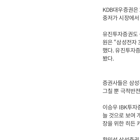
KDB대우증권은 
중저가 시장에서
유진투자증권도 삼
원은 “삼성전자 
했다. 유진투자증
봤다.
증권사들은 삼성
그칠 뿐 극적반전
이승우 IBK투
늘 것으로 보여 
장을 위한 히든 
황민성 삼성증권