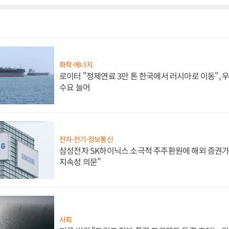
화학·에너지
로이터 "정제연료 3만 톤 한국에서 러시아로 이동",
수요 늘어
전자·전기·정보통신
삼성전자 SK하이닉스 소극적 주주환원에 해외 증권가 
지속성 의문"
사회