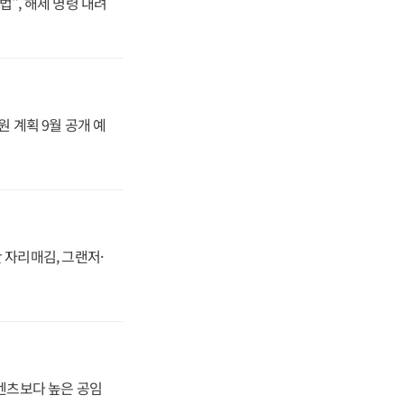
법", 해제 명령 내려
원 계획 9월 공개 예
 자리매김, 그랜저·
·벤츠보다 높은 공임