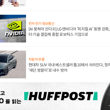
전자·전기·정보통신
[AI 뭉쳐야 산다⑧] LG·엔비디아 '피지컬 AI' 동맹 강
터·기술 결집해 종합 로보틱스 기업으로
자동차·부품
현대차 SUV 국내 베스트셀러 톱10에서 사라진다, 
'세단 쌍끌이'로 내수 방어