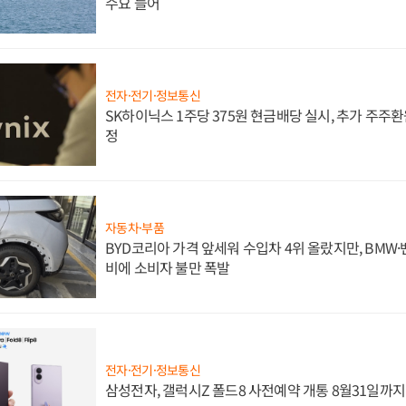
수요 늘어
전자·전기·정보통신
SK하이닉스 1주당 375원 현금배당 실시, 추가 주주환
정
자동차·부품
BYD코리아 가격 앞세워 수입차 4위 올랐지만, BMW
비에 소비자 불만 폭발
전자·전기·정보통신
삼성전자, 갤럭시Z 폴드8 사전예약 개통 8월31일까