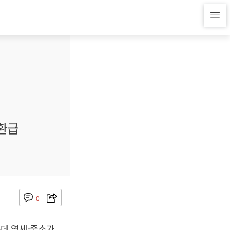
 환급
0
데 영세·중소가