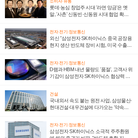
소비자·유통
롯데·농심 창업주 시대 '라면 앙금'은 옛
말, '사촌' 신동빈·신동원 시대 협업 확대
일로
전자·전기·정보통신
외신 "삼성전자 SK하이닉스 중국 공장용
현지 생산 반도체 장비 시험, 미국 수출통
제 대비"
전자·전기·정보통신
D램과 HBM 내년 물량도 '품절', 고객사 위
기감이 삼성전자 SK하이닉스 협상력 더
키워
건설
국내외서 속도 붙는 원전 사업, 삼성물산·
현대건설·대우건설에 다가오는 '약속의
시간'
전자·전기·정보통신
삼성전자 SK하이닉스 소극적 주주환원