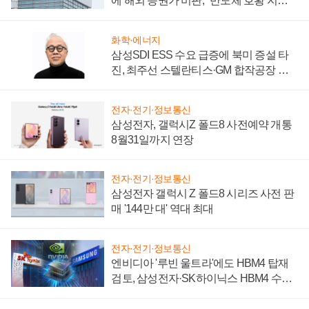
에 해외 증권가 비판, "반도체 호황 지속
성 의문"
화학·에너지
삼성SDI ESS 수요 급증에 북미 증설 타
진, 최주선 스텔란티스·GM 합작공장 건
설 재추진하나
전자·전기·정보통신
삼성전자, 갤럭시Z 폴드8 사전예약 개통
8월31일까지 연장
전자·전기·정보통신
삼성전자 갤럭시 Z 폴드8 시리즈 사전 판
매 '144만 대' 역대 최대
전자·전기·정보통신
엔비디아 '루빈 울트라'에도 HBM4 탑재
검토, 삼성전자·SK하이닉스 HBM4 수율
에 주도권 갈린다