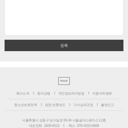
PC버전
회사소개
윤리강령
개인정보처리방침
이용자위원회
청소년보호정책
정정·반론보도
기사심의규정
불편신고
서울특별시 성동구 성수일로 39-34 서울숲더스페이스 12층
대표전화 : 1800-6522
팩스 : 070-4015-8658