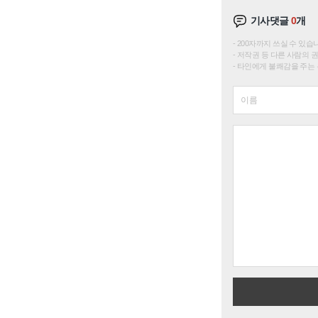
기사댓글
0
개
200자까지 쓰실 수 있습니다. 
저작권 등 다른 사람의 
타인에게 불쾌감을 주는 