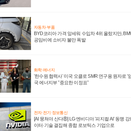
자동차·부품
BYD코리아 가격 앞세워 수입차 4위 올랐지만, B
공임비에 소비자 불만 폭발
화학·에너지
'한수원 협력사' 미국 오클로 SMR 연구용 원자로 '임
국 에너지부 "중요한 이정표"
전자·전기·정보통신
[AI 뭉쳐야 산다⑧] LG·엔비디아 '피지컬 AI' 동맹 
이터·기술 결집해 종합 로보틱스 기업으로