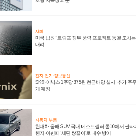
호황 지속성 의문"
사회
미국 법원 "트럼프 정부 풍력 프로젝트 동결 조치는 
내려
전자·전기·정보통신
SK하이닉스 1주당 375원 현금배당 실시, 추가 주
개 예정
자동차·부품
현대차 올해 SUV 국내 베스트셀러 톱10에서 싼타
랜저·아반떼 '세단 쌍끌이'로 내수 방어