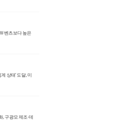
MW·벤츠보다 높은
계 상태' 도달, 미
강화, 구광모 제조·데