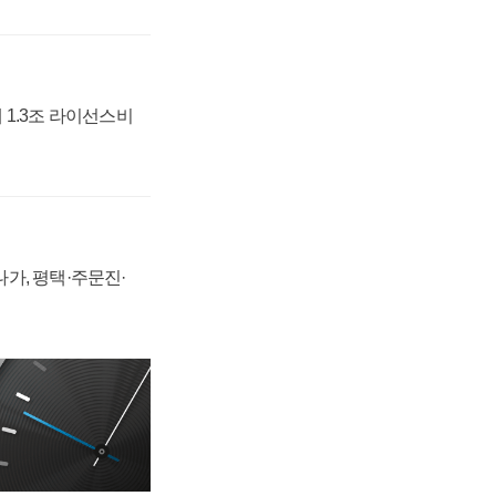
 1.3조 라이선스비
가, 평택·주문진·