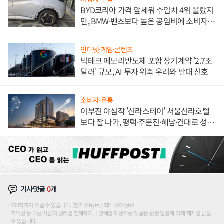
BYD코리아 가격 앞세워 수입차 4위 올랐지
만, BMW·벤츠보다 높은 공임비에 소비자
불만 폭발
인터넷·게임·콘텐츠
빅테크 메모리반도체 포함 장기계약 '2.7조
달러' 규모, AI 투자 위축 우려와 반대 신호
소비자·유통
이부진 야심작 '신라스테이' 서울신라호텔
보다 잘 나가, 평택·주문진·해남·건대로 성
장판 더 넓힌다
기사댓글
0
개
200자까지 쓰실 수 있습니다. (현재 0 byte / 최대 400byte)
저작권 등 다른 사람의 권리를 침해하거나 명예를 훼손하는 댓글은 관련 법률에 의해 제재를 받을
수 있습니다.