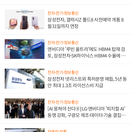
전자·전기·정보통신
삼성전자, 갤럭시Z 폴드8 사전예약 개통 8
월31일까지 연장
전자·전기·정보통신
엔비디아 '루빈 울트라'에도 HBM4 탑재 검
토, 삼성전자·SK하이닉스 HBM4 수율에 주
도권 갈린다
전자·전기·정보통신
삼성전자 넷리스트와 특허분쟁 매듭, 5년 동
안 최대 1.3조 라이선스비 지급
전자·전기·정보통신
[AI 뭉쳐야 산다⑧] LG·엔비디아 '피지컬 AI'
동맹 강화, 구광모 제조·데이터·기술 결집
해 종합 로보틱스 기업으로
자동차·부품