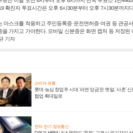
표는 이날 오전 6시부터 오후 6시까지 전국 투표소 1만446
19 확진자 투표시간은 오후 6시30분부터 오후 7시30분까지다
는 마스크를 착용하고 주민등록증·운전면허증·여권 등 관공서
증을 가지고 가야한다. 모바일 신분증은 화면 캡처 등 저장된
규 기자
소비자·유통
롯데·농심 창업주 시대 '라면 앙금'은 옛말, '사촌'
협업 확대일로
전자·전기·정보통신
D램과 HBM 내년 물량도 '품절', 고객사 위기감이