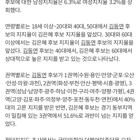
후보에 대한 남성지지율은 6.3%로 여성지지율 3.2%를 상
회했다.
연령별로는 18세 이상~20대와 40대, 50대에서
김동연
후
보의 지지율이 김은혜 후보 지지율을 앞섰다. 30대와 60대
이상에서는 김은혜 후보 지지율이
김동연
후보의 지지율을
앞섰다.
김동연
후보는 40대에서, 김은혜 후보는 60대에서
상대적으로 높은 지지를 받고 있는 것으로 나타났다.
권역별로는
김동연
후보가 1권역(수원·용인·안양·군포·오산
·안성·의왕·과천), 2권역(화성·부천·안산·평택·시흥·광명), 3
권역(성남·남양주·광주·하남·이천·구리·여주·양평·가평), 4권
역(고양·김포·파주·의정부·양주·포천·동두천·연천)에서 40%
대의 고른 지지를 받은 반면, 김은혜 후보는 경기 동부지역
이 밀집해 있는 3권역에서 51.6%로 과반이 넘는 지지를 얻
었다.
정당지지도 조사에서는 국민의힘이 더불어민주당을 오차