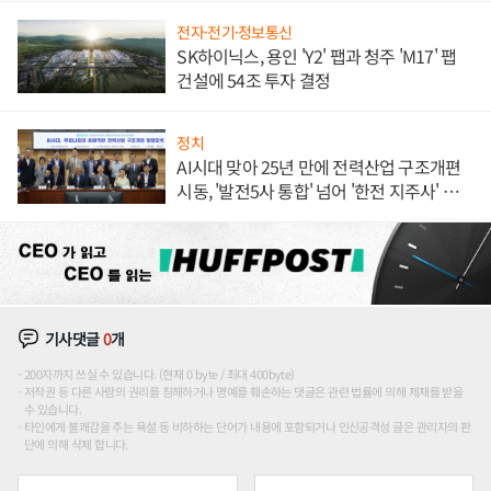
전자·전기·정보통신
SK하이닉스, 용인 'Y2' 팹과 청주 'M17' 팹
건설에 54조 투자 결정
정치
AI시대 맞아 25년 만에 전력산업 구조개편
시동, '발전5사 통합' 넘어 '한전 지주사' 재편
론도
기사댓글
0
개
200자까지 쓰실 수 있습니다. (현재 0 byte / 최대 400byte)
저작권 등 다른 사람의 권리를 침해하거나 명예를 훼손하는 댓글은 관련 법률에 의해 제재를 받을
수 있습니다.
타인에게 불쾌감을 주는 욕설 등 비하하는 단어가 내용에 포함되거나 인신공격성 글은 관리자의 판
단에 의해 삭제 합니다.