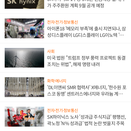
가 주주환원 계획 9월 공개 예정
전자·전기·정보통신
아이폰18 '메모리 부족'에 출시 지연되나, 삼
성디스플레이 LG디스플레이 LG이노텍 '탈
애플' 수익 다각화 속도
사회
미국 법원 "트럼프 정부 풍력 프로젝트 동결
조치는 위법", 해제 명령 내려
화학·에너지
'DL이앤씨 SMR 협력사' X에너지, '한수원 포
스코 동맹' 센트러스에너지와 우라늄 계약
체결
전자·전기·정보통신
SK하이닉스 노사 '성과급 주식지급' 평행선,
곽노정 'N% 성과급' 법적 논란 벗을지 주목