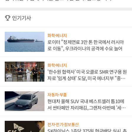
인기기사
화학·에너지
로이터 "정제연료 3만 톤 한국에서 러시아
로 이동", 우크라이나의 공격에 수요 늘어
화학·에너지
'한수원 협력사' 미국 오클로 SMR 연구용 원
자로 '임계 상태' 도달, 미국 에너지부 "중요
한 이정표"
자동차·부품
현대차 올해 SUV 국내 베스트셀러 톱10에
서 싼타페만 자리매김, 그랜저·아반떼 '세단
쌍끌이'로 내수 방어
전자·전기·정보통신
SK하이닉스 1주당 375원 현금배당 실시, 추