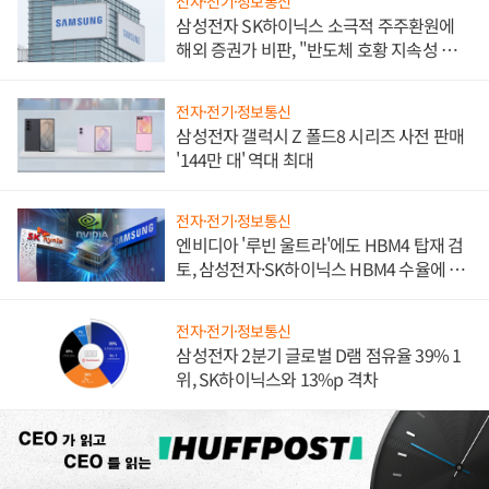
전자·전기·정보통신
삼성전자 SK하이닉스 소극적 주주환원에
해외 증권가 비판, "반도체 호황 지속성 의
문"
전자·전기·정보통신
삼성전자 갤럭시 Z 폴드8 시리즈 사전 판매
'144만 대' 역대 최대
전자·전기·정보통신
엔비디아 '루빈 울트라'에도 HBM4 탑재 검
토, 삼성전자·SK하이닉스 HBM4 수율에 주
도권 갈린다
전자·전기·정보통신
삼성전자 2분기 글로벌 D램 점유율 39% 1
위, SK하이닉스와 13%p 격차