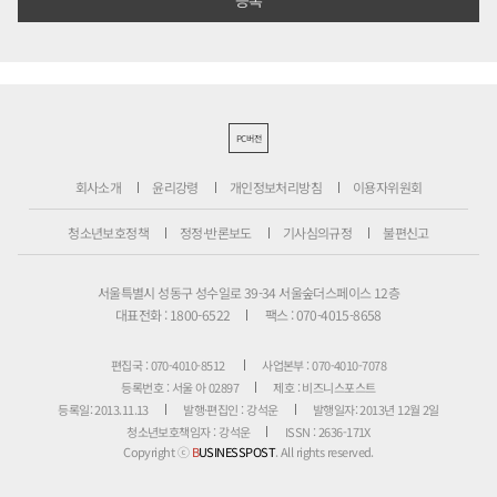
PC버전
회사소개
윤리강령
개인정보처리방침
이용자위원회
청소년보호정책
정정·반론보도
기사심의규정
불편신고
서울특별시 성동구 성수일로 39-34 서울숲더스페이스 12층
대표전화 : 1800-6522
팩스 : 070-4015-8658
편집국 : 070-4010-8512
사업본부 : 070-4010-7078
등록번호 : 서울 아 02897
제호 : 비즈니스포스트
등록일: 2013.11.13
발행·편집인 : 강석운
발행일자: 2013년 12월 2일
청소년보호책임자 : 강석운
ISSN : 2636-171X
Copyright ⓒ
B
USINESSPOST
. All rights reserved.