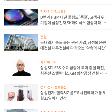
비"
전자·전기·정보통신
D램과 HBM 내년 물량도 '품절', 고객사 위
기감이 삼성전자 SK하이닉스 협상력 더 키
워
건설
국내외서 속도 붙는 원전 사업, 삼성물산·현
대건설·대우건설에 다가오는 '약속의 시간'
화학·에너지
삼성SDI ESS 수요 급증에 북미 증설 타진,
최주선 스텔란티스·GM 합작공장 건설 재추
진하나
전자·전기·정보통신
삼성전자, 갤럭시Z 폴드8 사전예약 개통 8
월31일까지 연장