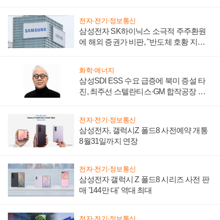
시간'
전자·전기·정보통신
삼성전자 SK하이닉스 소극적 주주환원
에 해외 증권가 비판, "반도체 호황 지속
성 의문"
화학·에너지
삼성SDI ESS 수요 급증에 북미 증설 타
진, 최주선 스텔란티스·GM 합작공장 건
설 재추진하나
전자·전기·정보통신
삼성전자, 갤럭시Z 폴드8 사전예약 개통
8월31일까지 연장
전자·전기·정보통신
삼성전자 갤럭시 Z 폴드8 시리즈 사전 판
매 '144만 대' 역대 최대
전자·전기·정보통신