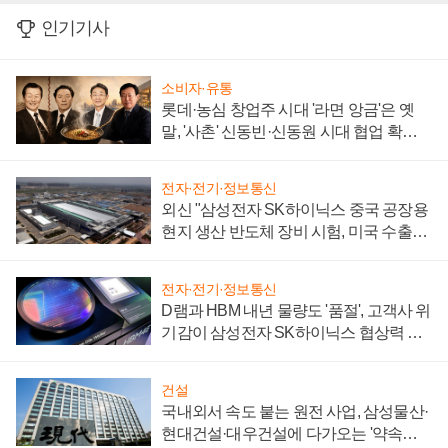
인기기사
소비자·유통
롯데·농심 창업주 시대 '라면 앙금'은 옛
말, '사촌' 신동빈·신동원 시대 협업 확대
일로
전자·전기·정보통신
외신 "삼성전자 SK하이닉스 중국 공장용
현지 생산 반도체 장비 시험, 미국 수출통
제 대비"
전자·전기·정보통신
D램과 HBM 내년 물량도 '품절', 고객사 위
기감이 삼성전자 SK하이닉스 협상력 더
키워
건설
국내외서 속도 붙는 원전 사업, 삼성물산·
현대건설·대우건설에 다가오는 '약속의