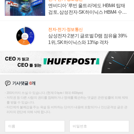
엔비디아 '루빈 울트라'에도 HBM4 탑재
검토, 삼성전자·SK하이닉스 HBM4 수율
에 주도권 갈린다
전자·전기·정보통신
삼성전자 2분기 글로벌 D램 점유율 39%
1위, SK하이닉스와 13%p 격차
기사댓글
0
개
200자까지 쓰실 수 있습니다. (현재 0 byte / 최대 400byte)
저작권 등 다른 사람의 권리를 침해하거나 명예를 훼손하는 댓글은 관련 법률에 의해 제재
를 받을 수 있습니다.
타인에게 불쾌감을 주는 욕설 등 비하하는 단어가 내용에 포함되거나 인신공격성 글은 관
리자의 판단에 의해 삭제 합니다.