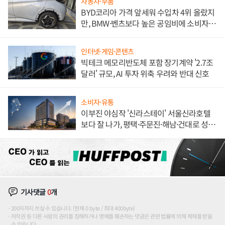
자동차·부품
BYD코리아 가격 앞세워 수입차 4위 올랐지
만, BMW·벤츠보다 높은 공임비에 소비자
불만 폭발
인터넷·게임·콘텐츠
빅테크 메모리반도체 포함 장기계약 '2.7조
달러' 규모, AI 투자 위축 우려와 반대 신호
소비자·유통
이부진 야심작 '신라스테이' 서울신라호텔
보다 잘 나가, 평택·주문진·해남·건대로 성
장판 더 넓힌다
기사댓글
0
개
200자까지 쓰실 수 있습니다. (현재 0 byte / 최대 400byte)
저작권 등 다른 사람의 권리를 침해하거나 명예를 훼손하는 댓글은 관련 법률에 의해 제재를 받을
수 있습니다.