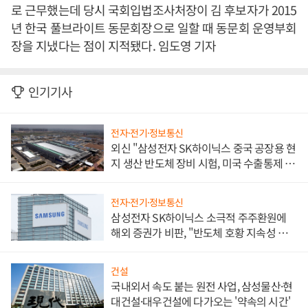
로 근무했는데 당시 국회입법조사처장이 김 후보자가 2015
년 한국 풀브라이트 동문회장으로 일할 때 동문회 운영부회
장을 지냈다는 점이 지적됐다. 임도영 기자
인기기사
전자·전기·정보통신
외신 "삼성전자 SK하이닉스 중국 공장용 현
지 생산 반도체 장비 시험, 미국 수출통제 대
비"
전자·전기·정보통신
삼성전자 SK하이닉스 소극적 주주환원에
해외 증권가 비판, "반도체 호황 지속성 의
문"
건설
국내외서 속도 붙는 원전 사업, 삼성물산·현
대건설·대우건설에 다가오는 '약속의 시간'