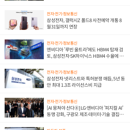
전자·전기·정보통신
삼성전자, 갤럭시Z 폴드8 사전예약 개통 8
월31일까지 연장
전자·전기·정보통신
엔비디아 '루빈 울트라'에도 HBM4 탑재 검
토, 삼성전자·SK하이닉스 HBM4 수율에 주
도권 갈린다
전자·전기·정보통신
삼성전자 넷리스트와 특허분쟁 매듭, 5년 동
안 최대 1.3조 라이선스비 지급
전자·전기·정보통신
[AI 뭉쳐야 산다⑧] LG·엔비디아 '피지컬 AI'
동맹 강화, 구광모 제조·데이터·기술 결집
해 종합 로보틱스 기업으로