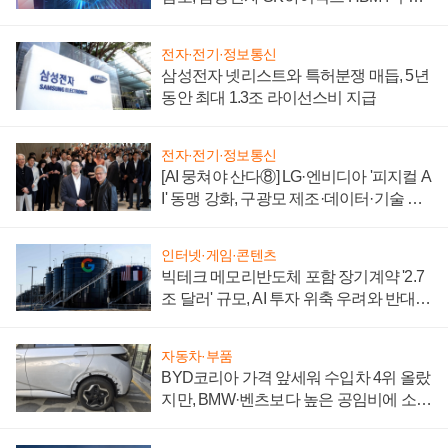
에 주도권 갈린다
전자·전기·정보통신
삼성전자 넷리스트와 특허분쟁 매듭, 5년
동안 최대 1.3조 라이선스비 지급
전자·전기·정보통신
[AI 뭉쳐야 산다⑧] LG·엔비디아 '피지컬 A
I' 동맹 강화, 구광모 제조·데이터·기술 결
집해 종합 로보틱스 기업으로
인터넷·게임·콘텐츠
빅테크 메모리반도체 포함 장기계약 '2.7
조 달러' 규모, AI 투자 위축 우려와 반대
신호
자동차·부품
BYD코리아 가격 앞세워 수입차 4위 올랐
지만, BMW·벤츠보다 높은 공임비에 소비
자 불만 폭발