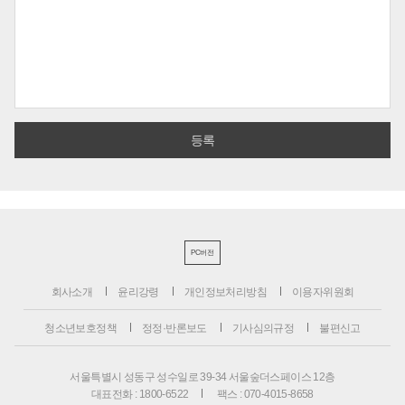
PC버전
회사소개
윤리강령
개인정보처리방침
이용자위원회
청소년보호정책
정정·반론보도
기사심의규정
불편신고
서울특별시 성동구 성수일로 39-34 서울숲더스페이스 12층
대표전화 : 1800-6522
팩스 : 070-4015-8658