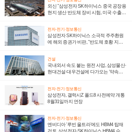
외신 "삼성전자 SK하이닉스 중국 공장용
현지 생산 반도체 장비 시험, 미국 수출통
제 대비"
전자·전기·정보통신
삼성전자 SK하이닉스 소극적 주주환원
에 해외 증권가 비판, "반도체 호황 지속
성 의문"
건설
국내외서 속도 붙는 원전 사업, 삼성물산·
현대건설·대우건설에 다가오는 '약속의
시간'
전자·전기·정보통신
삼성전자, 갤럭시Z 폴드8 사전예약 개통
8월31일까지 연장
전자·전기·정보통신
엔비디아 '루빈 울트라'에도 HBM4 탑재
검토, 삼성전자·SK하이닉스 HBM4 수율