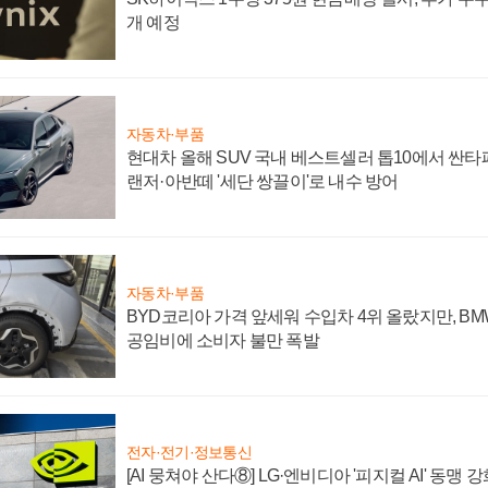
개 예정
자동차·부품
현대차 올해 SUV 국내 베스트셀러 톱10에서 싼타
랜저·아반떼 '세단 쌍끌이'로 내수 방어
자동차·부품
BYD코리아 가격 앞세워 수입차 4위 올랐지만, B
공임비에 소비자 불만 폭발
전자·전기·정보통신
[AI 뭉쳐야 산다⑧] LG·엔비디아 '피지컬 AI' 동맹 