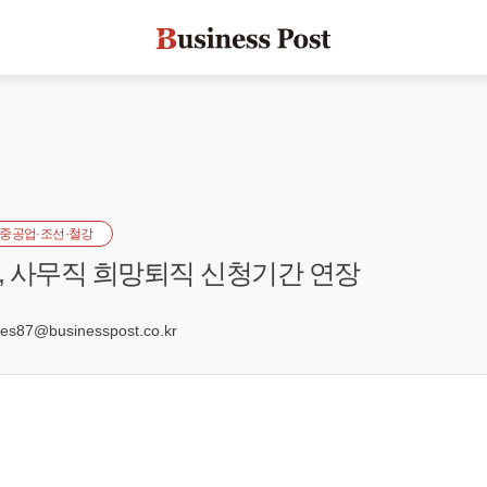
중공업·조선·철강
 사무직 희망퇴직 신청기간 연장
2
s87@businesspost.co.kr