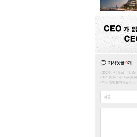
기사댓글
0
개
200자까지 쓰실 수 있습니다. 
저작권 등 다른 사람의 
타인에게 불쾌감을 주는 