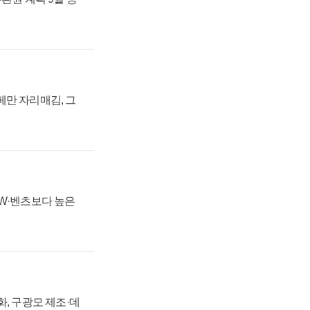
페만 자리매김, 그
MW·벤츠보다 높은
강화, 구광모 제조·데