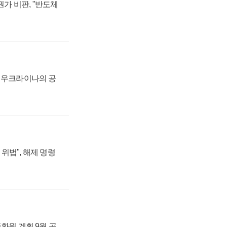
가 비판, "반도체
, 우크라이나의 공
위법", 해제 명령
주환원 계획 9월 공