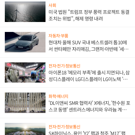
사회
미국 법원 "트럼프 정부 풍력 프로젝트 동결
조치는 위법", 해제 명령 내려
자동차·부품
현대차 올해 SUV 국내 베스트셀러 톱10에
서 싼타페만 자리매김, 그랜저·아반떼 '세단
쌍끌이'로 내수 방어
전자·전기·정보통신
아이폰18 '메모리 부족'에 출시 지연되나, 삼
성디스플레이 LG디스플레이 LG이노텍 '탈
애플' 수익 다각화 속도
화학·에너지
'DL이앤씨 SMR 협력사' X에너지, '한수원 포
스코 동맹' 센트러스에너지와 우라늄 계약
체결
전자·전기·정보통신
SK하이닉스, 용인 'Y2' 팹과 청주 'M17' 팹