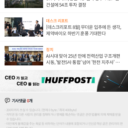
건설에 54조 투자 결정
데스크 리포트
[데스크리포트 8월] 무더운 입추에 든 생각,
제약바이오 하반기 훈풍 기대한다
정치
AI시대 맞아 25년 만에 전력산업 구조개편
시동, '발전5사 통합' 넘어 '한전 지주사' 재편
론도
기사댓글
0
개
200자까지 쓰실 수 있습니다. (현재 0 byte / 최대 400byte)
저작권 등 다른 사람의 권리를 침해하거나 명예를 훼손하는 댓글은 관련 법률에 의해 제재를 받을
수 있습니다.
타인에게 불쾌감을 주는 욕설 등 비하하는 단어가 내용에 포함되거나 인신공격성 글은 관리자의 판
단에 의해 삭제 합니다.