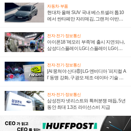
자동차·부품
현대차 올해 SUV 국내 베스트셀러 톱10
에서 싼타페만 자리매김, 그랜저·아반떼
'세단 쌍끌이'로 내수 방어
전자·전기·정보통신
아이폰18 '메모리 부족'에 출시 지연되나,
삼성디스플레이 LG디스플레이 LG이노
텍 '탈애플' 수익 다각화 속도
전자·전기·정보통신
[AI 뭉쳐야 산다⑧] LG·엔비디아 '피지컬 A
I' 동맹 강화, 구광모 제조·데이터·기술 결
집해 종합 로보틱스 기업으로
전자·전기·정보통신
삼성전자 넷리스트와 특허분쟁 매듭, 5년
동안 최대 1.3조 라이선스비 지급