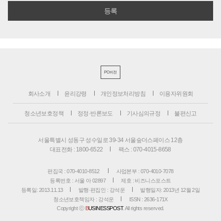
PC버전
회사소개
윤리강령
개인정보처리방침
이용자위원회
청소년보호정책
정정·반론보도
기사심의규정
불편신고
서울특별시 성동구 성수일로 39-34 서울숲더스페이스 12층
대표전화 : 1800-6522
팩스 : 070-4015-8658
편집국 : 070-4010-8512
사업본부 : 070-4010-7078
등록번호 : 서울 아 02897
제호 : 비즈니스포스트
등록일: 2013.11.13
발행·편집인 : 강석운
발행일자: 2013년 12월 2일
청소년보호책임자 : 강석운
ISSN : 2636-171X
Copyright ⓒ
B
USINESSPOST
. All rights reserved.