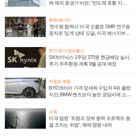
에 해외 증권가 비판, "반도체 호황 지속
성 의문"
화학·에너지
'한수원 협력사' 미국 오클로 SMR 연구용
원자로 '임계 상태' 도달, 미국 에너지부
"중요한 이정표"
전자·전기·정보통신
SK하이닉스 1주당 375원 현금배당 실시,
추가 주주환원 계획 9월 공개 예정
자동차·부품
BYD코리아 가격 앞세워 수입차 4위 올랐
지만, BMW·벤츠보다 높은 공임비에 소비
자 불만 폭발
사회
미국 법원 "트럼프 정부 풍력 프로젝트 동
결 조치는 위법", 해제 명령 내려