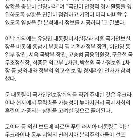
상황을 충분히 설명하라"며 "국민이 안정적 경제활동을 영
위하도록 상황을 면밀히 점검하고 기업이 미리 대비할 수
있도록 영향을 잘 분석해서 정보를 제공하라"고 말했다.
이날 회의에는
유영민
대통령비서실장과
서훈
국가안보실
장을 비롯해
홍남기
부총리 겸 기획재정부 장관,
이인영
통
일부 장관,
서욱
국방부 장관,
고승범
금융위원장, 구윤철 국
무조정실장, 최종문 외교부 2차관, 박선원 국가정보원 1차
장 등 청와대와 정부의 외교·안보 및 경제라인 인사가 참석
했다.
문 대통령이 국가안전보장회의를 직접 주재한 것은 우크라
이나 현지에서 무력충돌 가능성이 높아지면서 국제사회의
혼란이 가중되는 상황을 고려한 것으로 풀이된다.
로이터 등 외신 보도에 따르면 푸틴 러시아 대통령은 이날
우크라이나 동부 지역의 친러시아 분리주의자들이 선포