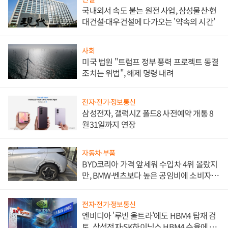
국내외서 속도 붙는 원전 사업, 삼성물산·현
대건설·대우건설에 다가오는 '약속의 시간'
사회
미국 법원 "트럼프 정부 풍력 프로젝트 동결
조치는 위법", 해제 명령 내려
전자·전기·정보통신
삼성전자, 갤럭시Z 폴드8 사전예약 개통 8
월31일까지 연장
자동차·부품
BYD코리아 가격 앞세워 수입차 4위 올랐지
만, BMW·벤츠보다 높은 공임비에 소비자
불만 폭발
전자·전기·정보통신
엔비디아 '루빈 울트라'에도 HBM4 탑재 검
토, 삼성전자·SK하이닉스 HBM4 수율에 주