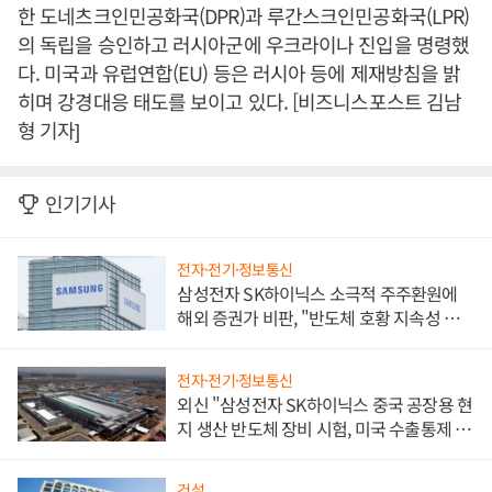
한 도네츠크인민공화국(DPR)과 루간스크인민공화국(LPR)
의 독립을 승인하고 러시아군에 우크라이나 진입을 명령했
다. 미국과 유럽연합(EU) 등은 러시아 등에 제재방침을 밝
히며 강경대응 태도를 보이고 있다. [비즈니스포스트 김남
형 기자]
인기기사
전자·전기·정보통신
삼성전자 SK하이닉스 소극적 주주환원에
해외 증권가 비판, "반도체 호황 지속성 의
문"
전자·전기·정보통신
외신 "삼성전자 SK하이닉스 중국 공장용 현
지 생산 반도체 장비 시험, 미국 수출통제 대
비"
건설