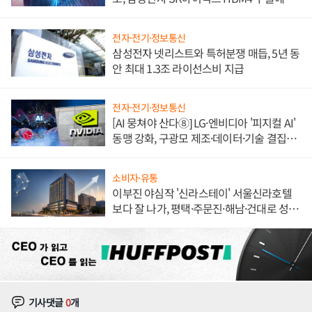
도권 갈린다
전자·전기·정보통신
삼성전자 넷리스트와 특허분쟁 매듭, 5년 동
안 최대 1.3조 라이선스비 지급
전자·전기·정보통신
[AI 뭉쳐야 산다⑧] LG·엔비디아 '피지컬 AI'
동맹 강화, 구광모 제조·데이터·기술 결집
해 종합 로보틱스 기업으로
소비자·유통
이부진 야심작 '신라스테이' 서울신라호텔
보다 잘 나가, 평택·주문진·해남·건대로 성
장판 더 넓힌다
기사댓글
0
개