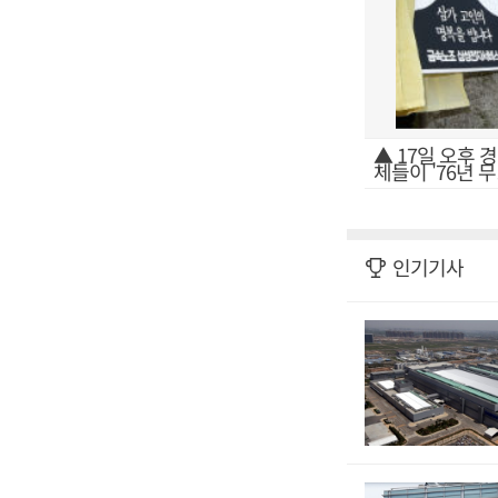
▲ 17일 오후
체들이 '76년 
인기기사