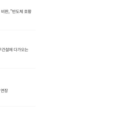
비판, "반도체 호황
대우건설에 다가오는
지 연장