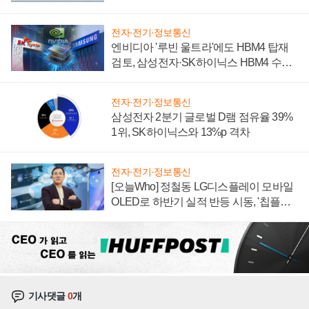
전자·전기·정보통신
엔비디아 '루빈 울트라'에도 HBM4 탑재
검토, 삼성전자·SK하이닉스 HBM4 수율
에 주도권 갈린다
전자·전기·정보통신
삼성전자 2분기 글로벌 D램 점유율 39%
1위, SK하이닉스와 13%p 격차
전자·전기·정보통신
[오늘Who] 정철동 LG디스플레이 모바일
OLED로 하반기 실적 반등 시동, '칩플레
이션'에 가격 인하 압박은 부담
기사댓글
0
개