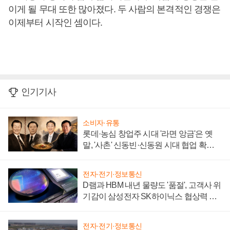
이게 될 무대 또한 많아졌다. 두 사람의 본격적인 경쟁은
이제부터 시작인 셈이다.
인기기사
소비자·유통
롯데·농심 창업주 시대 '라면 앙금'은 옛
말, '사촌' 신동빈·신동원 시대 협업 확대
일로
전자·전기·정보통신
D램과 HBM 내년 물량도 '품절', 고객사 위
기감이 삼성전자 SK하이닉스 협상력 더
키워
전자·전기·정보통신