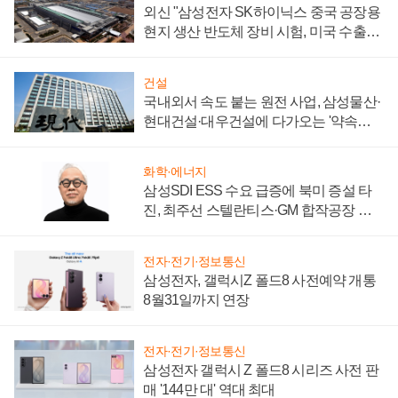
외신 "삼성전자 SK하이닉스 중국 공장용
현지 생산 반도체 장비 시험, 미국 수출통
제 대비"
건설
국내외서 속도 붙는 원전 사업, 삼성물산·
현대건설·대우건설에 다가오는 '약속의
시간'
화학·에너지
삼성SDI ESS 수요 급증에 북미 증설 타
진, 최주선 스텔란티스·GM 합작공장 건
설 재추진하나
전자·전기·정보통신
삼성전자, 갤럭시Z 폴드8 사전예약 개통
8월31일까지 연장
전자·전기·정보통신
삼성전자 갤럭시 Z 폴드8 시리즈 사전 판
매 '144만 대' 역대 최대