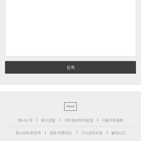
PC버전
회사소개
윤리강령
개인정보처리방침
이용자위원회
청소년보호정책
정정·반론보도
기사심의규정
불편신고