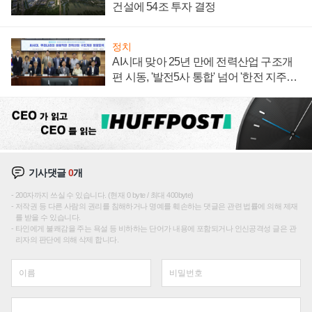
건설에 54조 투자 결정
정치
AI시대 맞아 25년 만에 전력산업 구조개
편 시동, '발전5사 통합' 넘어 '한전 지주사'
재편론도
기사댓글
0
개
200자까지 쓰실 수 있습니다. (현재 0 byte / 최대 400byte)
저작권 등 다른 사람의 권리를 침해하거나 명예를 훼손하는 댓글은 관련 법률에 의해 제재
를 받을 수 있습니다.
타인에게 불쾌감을 주는 욕설 등 비하하는 단어가 내용에 포함되거나 인신공격성 글은 관
리자의 판단에 의해 삭제 합니다.