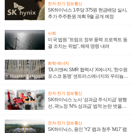
전자·전기·정보통신
SK하이닉스 1주당 375원 현금배당 실시,
추가 주주환원 계획 9월 공개 예정
사회
미국 법원 "트럼프 정부 풍력 프로젝트 동
결 조치는 위법", 해제 명령 내려
화학·에너지
'DL이앤씨 SMR 협력사' X에너지, '한수원
포스코 동맹' 센트러스에너지와 우라늄
계약 체결
전자·전기·정보통신
SK하이닉스 노사 '성과급 주식지급' 평행
선, 곽노정 'N% 성과급' 법적 논란 벗을지
주목
전자·전기·정보통신
SK하이닉스, 용인 'Y2' 팹과 청주 'M17' 팹