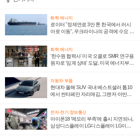
화학·에너지
로이터 "정제연료 3만 톤 한국에서 러시
아로 이동", 우크라이나의 공격에 수요 늘
어
화학·에너지
'한수원 협력사' 미국 오클로 SMR 연구용
원자로 '임계 상태' 도달, 미국 에너지부
"중요한 이정표"
자동차·부품
현대차 올해 SUV 국내 베스트셀러 톱10
에서 싼타페만 자리매김, 그랜저·아반떼
'세단 쌍끌이'로 내수 방어
전자·전기·정보통신
아이폰18 '메모리 부족'에 출시 지연되나,
삼성디스플레이 LG디스플레이 LG이노
텍 '탈애플' 수익 다각화 속도