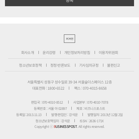
PC버전
회사소개
윤리강령
개인정보처리방침
이용자위원회
청소년보호정책
정정·반론보도
기사심의규정
불편신고
서울특별시 성동구 성수일로 39-34 서울숲더스페이스 12층
대표전화 : 1800-6522
팩스 : 070-4015-8658
편집국 : 070-4010-8512
사업본부 : 070-4010-7078
등록번호 : 서울 아 02897
제호 : 비즈니스포스트
등록일: 2013.11.13
발행·편집인 : 강석운
발행일자: 2013년 12월 2일
청소년보호책임자 : 강석운
ISSN : 2636-171X
Copyright ⓒ
B
USINESSPOST
. All rights reserved.