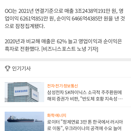
OCI는 2021년 연결기준으로 매출 3조2438억191만 원, 영
업이익 6261억851만 원, 순이익 6466억4385만 원을 낸 것
으로 잠정집계됐다.
2020년과 비교해 매출은 62% 늘고 영업이익과 순이익은
흑자로 전환했다. [비즈니스포스트 노녕 기자]
인기기사
전자·전기·정보통신
삼성전자 SK하이닉스 소극적 주주환원에
해외 증권가 비판, "반도체 호황 지속성 의
문"
화학·에너지
로이터 "정제연료 3만 톤 한국에서 러시아
로 이동", 우크라이나의 공격에 수요 늘어