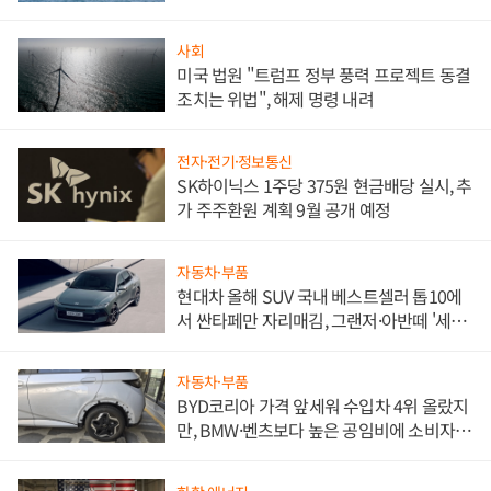
사회
미국 법원 "트럼프 정부 풍력 프로젝트 동결
조치는 위법", 해제 명령 내려
전자·전기·정보통신
SK하이닉스 1주당 375원 현금배당 실시, 추
가 주주환원 계획 9월 공개 예정
자동차·부품
현대차 올해 SUV 국내 베스트셀러 톱10에
서 싼타페만 자리매김, 그랜저·아반떼 '세단
쌍끌이'로 내수 방어
자동차·부품
BYD코리아 가격 앞세워 수입차 4위 올랐지
만, BMW·벤츠보다 높은 공임비에 소비자
불만 폭발