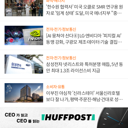
화학·에너지
'한수원 협력사' 미국 오클로 SMR 연구용 원
자로 '임계 상태' 도달, 미국 에너지부 "중요
한 이정표"
전자·전기·정보통신
[AI 뭉쳐야 산다⑧] LG·엔비디아 '피지컬 AI'
동맹 강화, 구광모 제조·데이터·기술 결집
해 종합 로보틱스 기업으로
전자·전기·정보통신
삼성전자 넷리스트와 특허분쟁 매듭, 5년 동
안 최대 1.3조 라이선스비 지급
소비자·유통
이부진 야심작 '신라스테이' 서울신라호텔
보다 잘 나가, 평택·주문진·해남·건대로 성
장판 더 넓힌다