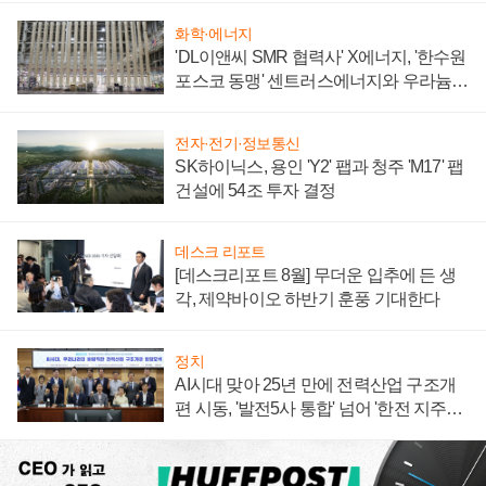
화학·에너지
'DL이앤씨 SMR 협력사' X에너지, '한수원
포스코 동맹' 센트러스에너지와 우라늄
계약 체결
전자·전기·정보통신
SK하이닉스, 용인 'Y2' 팹과 청주 'M17' 팹
건설에 54조 투자 결정
데스크 리포트
[데스크리포트 8월] 무더운 입추에 든 생
각, 제약바이오 하반기 훈풍 기대한다
정치
AI시대 맞아 25년 만에 전력산업 구조개
편 시동, '발전5사 통합' 넘어 '한전 지주사'
재편론도