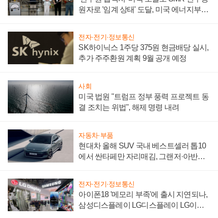
원자로 '임계 상태' 도달, 미국 에너지부
"중요한 이정표"
전자·전기·정보통신
SK하이닉스 1주당 375원 현금배당 실시,
추가 주주환원 계획 9월 공개 예정
사회
미국 법원 "트럼프 정부 풍력 프로젝트 동
결 조치는 위법", 해제 명령 내려
자동차·부품
현대차 올해 SUV 국내 베스트셀러 톱10
에서 싼타페만 자리매김, 그랜저·아반떼
'세단 쌍끌이'로 내수 방어
전자·전기·정보통신
아이폰18 '메모리 부족'에 출시 지연되나,
삼성디스플레이 LG디스플레이 LG이노
텍 '탈애플' 수익 다각화 속도