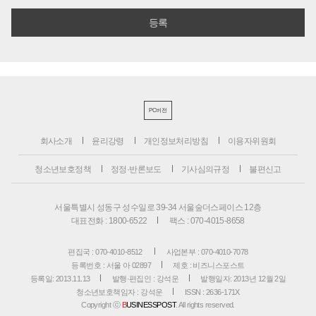
PC버전
회사소개
윤리강령
개인정보처리방침
이용자위원회
청소년보호정책
정정·반론보도
기사심의규정
불편신고
서울특별시 성동구 성수일로 39-34 서울숲더스페이스 12층
대표전화 : 1800-6522
팩스 : 070-4015-8658
편집국 : 070-4010-8512
사업본부 : 070-4010-7078
등록번호 : 서울 아 02897
제호 : 비즈니스포스트
등록일: 2013.11.13
발행·편집인 : 강석운
발행일자: 2013년 12월 2일
청소년보호책임자 : 강석운
ISSN : 2636-171X
Copyright ⓒ
B
USINESSPOST
. All rights reserved.