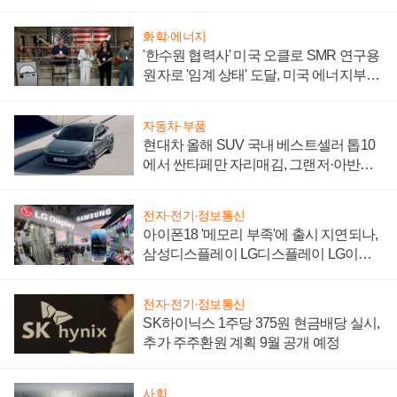
어
화학·에너지
'한수원 협력사' 미국 오클로 SMR 연구용
원자로 '임계 상태' 도달, 미국 에너지부
"중요한 이정표"
자동차·부품
현대차 올해 SUV 국내 베스트셀러 톱10
에서 싼타페만 자리매김, 그랜저·아반떼
'세단 쌍끌이'로 내수 방어
전자·전기·정보통신
아이폰18 '메모리 부족'에 출시 지연되나,
삼성디스플레이 LG디스플레이 LG이노
텍 '탈애플' 수익 다각화 속도
전자·전기·정보통신
SK하이닉스 1주당 375원 현금배당 실시,
추가 주주환원 계획 9월 공개 예정
사회