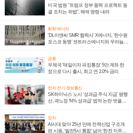
미국 법원 "트럼프 정부 풍력 프로젝트 동
결 조치는 위법", 해제 명령 내려
화학·에너지
'DL이앤씨 SMR 협력사' X에너지, '한수원
포스코 동맹' 센트러스에너지와 우라늄
계약 체결
금융
우체국 '매일이자 파킹통장' 5만 계좌 한
정으로 다시 출시, 최고 연 2.0% 금리
전자·전기·정보통신
SK하이닉스 노사 '성과급 주식 지급' 평행
선, 곽노정 'N% 성과급' 법적 논란 벗을지
주목
정치
AI시대 맞아 25년 만에 전력산업 구조개
편 시동, '발전5사 통합' 넘어 '한전 지주사'