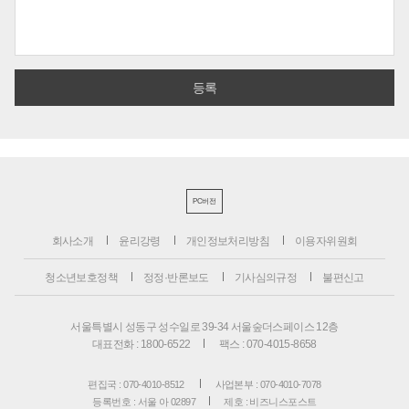
PC버전
회사소개
윤리강령
개인정보처리방침
이용자위원회
청소년보호정책
정정·반론보도
기사심의규정
불편신고
서울특별시 성동구 성수일로 39-34 서울숲더스페이스 12층
대표전화 : 1800-6522
팩스 : 070-4015-8658
편집국 : 070-4010-8512
사업본부 : 070-4010-7078
등록번호 : 서울 아 02897
제호 : 비즈니스포스트