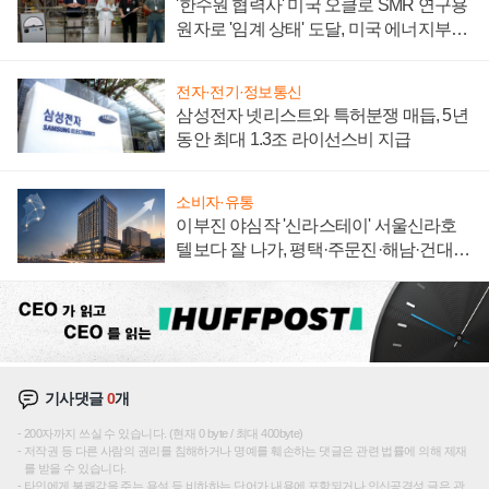
'한수원 협력사' 미국 오클로 SMR 연구용
원자로 '임계 상태' 도달, 미국 에너지부
"중요한 이정표"
전자·전기·정보통신
삼성전자 넷리스트와 특허분쟁 매듭, 5년
동안 최대 1.3조 라이선스비 지급
소비자·유통
이부진 야심작 '신라스테이' 서울신라호
텔보다 잘 나가, 평택·주문진·해남·건대로
성장판 더 넓힌다
기사댓글
0
개
200자까지 쓰실 수 있습니다. (현재 0 byte / 최대 400byte)
저작권 등 다른 사람의 권리를 침해하거나 명예를 훼손하는 댓글은 관련 법률에 의해 제재
를 받을 수 있습니다.
타인에게 불쾌감을 주는 욕설 등 비하하는 단어가 내용에 포함되거나 인신공격성 글은 관