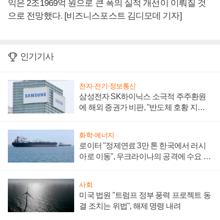
익은 2조1969억 원으로 큰 폭의 실적 개선이 이뤄질 것
으로 전망했다. [비즈니스포스트 김디모데 기자]
인기기사
전자·전기·정보통신
삼성전자 SK하이닉스 소극적 주주환원
에 해외 증권가 비판, "반도체 호황 지속
성 의문"
화학·에너지
로이터 "정제연료 3만 톤 한국에서 러시
아로 이동", 우크라이나의 공격에 수요 늘
어
사회
미국 법원 "트럼프 정부 풍력 프로젝트 동
결 조치는 위법", 해제 명령 내려