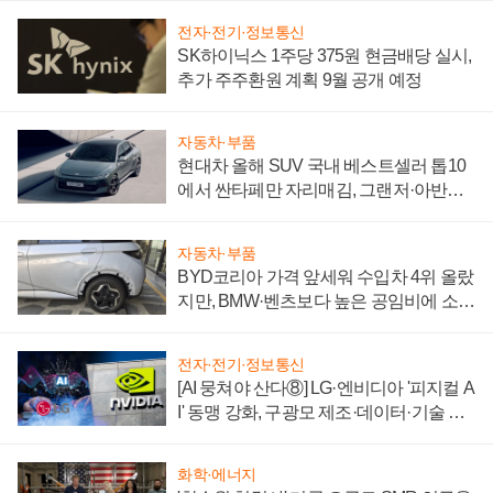
전자·전기·정보통신
SK하이닉스 1주당 375원 현금배당 실시,
추가 주주환원 계획 9월 공개 예정
자동차·부품
현대차 올해 SUV 국내 베스트셀러 톱10
에서 싼타페만 자리매김, 그랜저·아반떼
'세단 쌍끌이'로 내수 방어
자동차·부품
BYD코리아 가격 앞세워 수입차 4위 올랐
지만, BMW·벤츠보다 높은 공임비에 소비
자 불만 폭발
전자·전기·정보통신
[AI 뭉쳐야 산다⑧] LG·엔비디아 '피지컬 A
I' 동맹 강화, 구광모 제조·데이터·기술 결
집해 종합 로보틱스 기업으로
화학·에너지