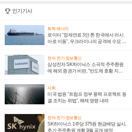
인기기사
화학·에너지
로이터 "정제연료 3만 톤 한국에서 러시
아로 이동", 우크라이나의 공격에 수요 늘
어
전자·전기·정보통신
삼성전자 SK하이닉스 소극적 주주환원
에 해외 증권가 비판, "반도체 호황 지속
성 의문"
사회
미국 법원 "트럼프 정부 풍력 프로젝트 동
결 조치는 위법", 해제 명령 내려
전자·전기·정보통신
SK하이닉스 1주당 375원 현금배당 실시,
추가 주주환원 계획 9월 공개 예정