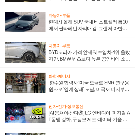
자동차·부품
현대차 올해 SUV 국내 베스트셀러 톱10
에서 싼타페만 자리매김, 그랜저·아반떼
'세단 쌍끌이'로 내수 방어
자동차·부품
BYD코리아 가격 앞세워 수입차 4위 올랐
지만, BMW·벤츠보다 높은 공임비에 소비
자 불만 폭발
화학·에너지
'한수원 협력사' 미국 오클로 SMR 연구용
원자로 '임계 상태' 도달, 미국 에너지부
"중요한 이정표"
전자·전기·정보통신
[AI 뭉쳐야 산다⑧] LG·엔비디아 '피지컬 A
I' 동맹 강화, 구광모 제조·데이터·기술 결
집해 종합 로보틱스 기업으로