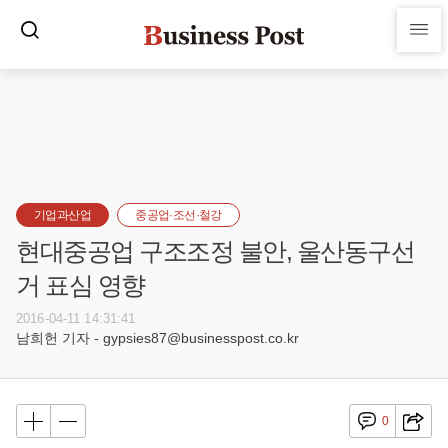
기업과산업
중공업·조선·철강
현대중공업 구조조정 불안, 울산동구선
거 표심 영향
2016-04-11 14:31:41
남희헌 기자 - gypsies87@businesspost.co.kr
0